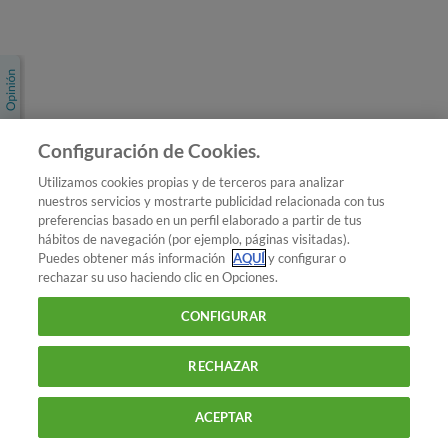
Únete a nosotros
Los más populares
Conoce OCU
Configuración de Cookies.
Más Información
Utilizamos cookies propias y de terceros para analizar
nuestros servicios y mostrarte publicidad relacionada con tus
© 2026 OCU
preferencias basado en un perfil elaborado a partir de tus
Condiciones generales de contratación de OCU
hábitos de navegación (por ejemplo, páginas visitadas).
Política de privacidad
Puedes obtener más información
AQUÍ
y configurar o
rechazar su uso haciendo clic en Opciones.
Uso del nombre y de los signos de OCU
Aviso Legal
Política de cookies
CONFIGURAR
RECHAZAR
ACEPTAR