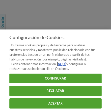
Únete a nosotros
Los más populares
Conoce OCU
Configuración de Cookies.
Más Información
Utilizamos cookies propias y de terceros para analizar
nuestros servicios y mostrarte publicidad relacionada con tus
© 2026 OCU
preferencias basado en un perfil elaborado a partir de tus
Condiciones generales de contratación de OCU
hábitos de navegación (por ejemplo, páginas visitadas).
Política de privacidad
Puedes obtener más información
AQUÍ
y configurar o
rechazar su uso haciendo clic en Opciones.
Uso del nombre y de los signos de OCU
Aviso Legal
Política de cookies
CONFIGURAR
RECHAZAR
ACEPTAR