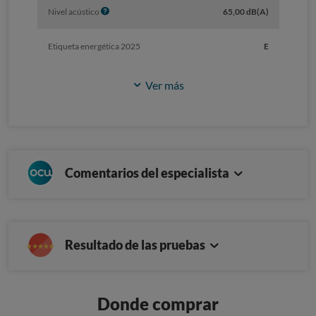
I
Nivel acústico
65,00 dB(A)
n
f
Etiqueta energética 2025
E
o
Ver más
Comentarios del especialista
Resultado de las pruebas
Donde comprar