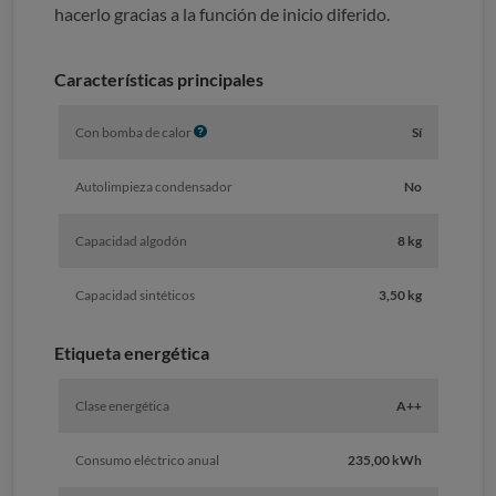
hacerlo gracias a la función de inicio diferido.
Características principales
I
Con bomba de calor
Sí
n
f
Autolimpieza condensador
No
o
Capacidad algodón
8 kg
Capacidad sintéticos
3,50 kg
Etiqueta energética
Clase energética
A++
Consumo eléctrico anual
235,00 kWh