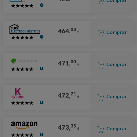
5
Stars
04
464,
Comprar
€
5
Stars
00
471,
Comprar
€
5
Stars
21
472,
Comprar
€
5
Stars
35
473,
Comprar
€
5