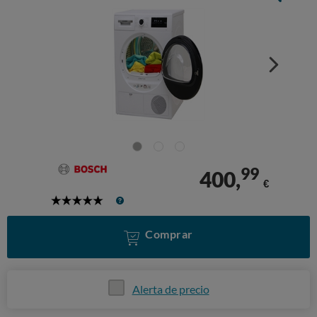
99
400,
€
5
Stars
Comprar
Alerta de precio