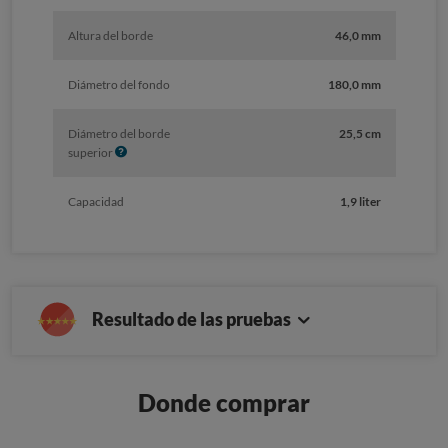
Altura del borde
46,0 mm
Diámetro del fondo
180,0 mm
Diámetro del borde
25,5 cm
I
superior
n
f
Capacidad
1,9 liter
o
Resultado de las pruebas
Donde comprar