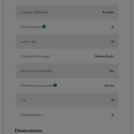
Espesor del fondo
4,4 mm
I
Uso en horno
Sí
n
f
Inducción
Sí
o
Fijación del mango
Remachado
Apta para lavavajillas
No
I
Diámetro anunciado
24 cm
n
f
Gas
Sí
o
Vitrocerámica
Sí
Dimensiones