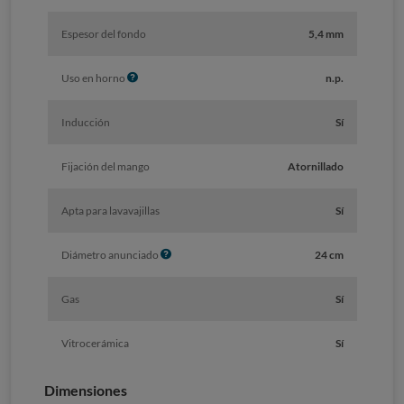
Espesor del fondo
5,4 mm
I
Uso en horno
n.p.
n
f
Inducción
Sí
o
Fijación del mango
Atornillado
Apta para lavavajillas
Sí
I
Diámetro anunciado
24 cm
n
f
Gas
Sí
o
Vitrocerámica
Sí
Dimensiones