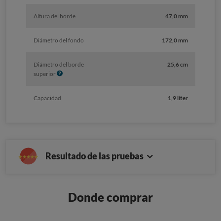
Altura del borde
47,0 mm
Diámetro del fondo
172,0 mm
Diámetro del borde
25,6 cm
I
superior
n
f
Capacidad
1,9 liter
o
Resultado de las pruebas
Donde comprar