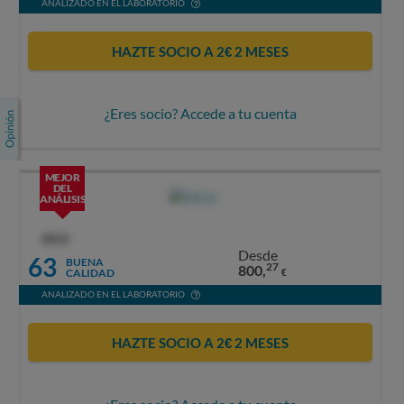
ANALIZADO EN EL LABORATORIO
HAZTE SOCIO A 2€ 2 MESES
¿Eres socio? Accede a tu cuenta
MEJOR
DEL
ANÁLISIS
OCU
Desde
63
BUENA
27
800,
CALIDAD
€
ANALIZADO EN EL LABORATORIO
HAZTE SOCIO A 2€ 2 MESES