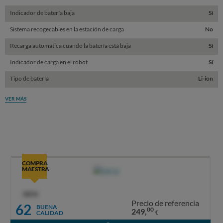
Indicador de batería baja
Sí
Sistema recogecables en la estación de carga
No
Recarga automática cuando la batería está baja
Sí
Indicador de carga en el robot
Sí
Tipo de batería
Li-ion
VER MÁS
COMPRA
MAESTRA
OCU
Precio de referencia
62
BUENA
00
249,
CALIDAD
€