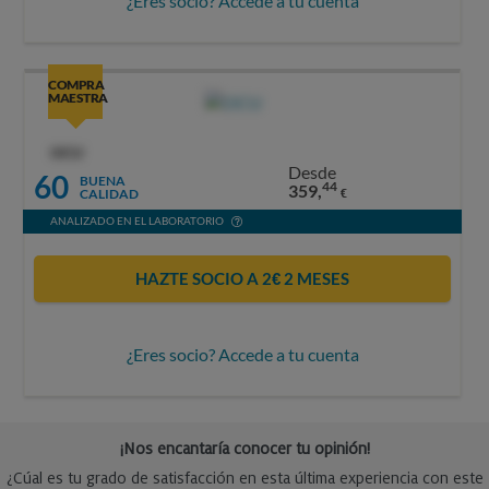
¿Eres socio? Accede a tu cuenta
COMPRA
MAESTRA
OCU
Desde
60
BUENA
44
359,
CALIDAD
€
ANALIZADO EN EL LABORATORIO
HAZTE SOCIO A 2€ 2 MESES
¿Eres socio? Accede a tu cuenta