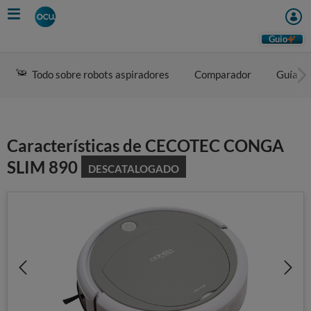
Skip
to
main
Guio
content
Todo sobre robots aspiradores
Comparador
Guía d
Características de CECOTEC CONGA
SLIM 890
DESCATALOGADO