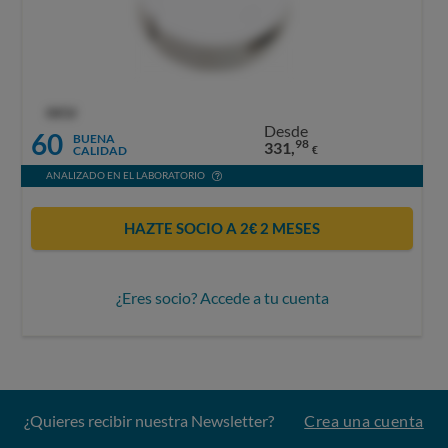
OCU
Desde
60
BUENA
98
331,
CALIDAD
€
ANALIZADO EN EL LABORATORIO
HAZTE SOCIO A 2€ 2 MESES
¿Eres socio? Accede a tu cuenta
¿Quieres recibir nuestra Newsletter?
Crea una cuenta