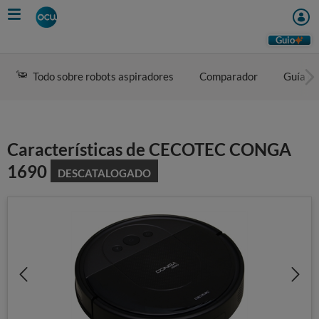
Skip
to
main
Guio
content
Todo sobre robots aspiradores
Comparador
Guía d
Características de CECOTEC CONGA
1690
DESCATALOGADO