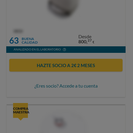
OCU
Desde
63
BUENA
27
800,
CALIDAD
€
ANALIZADO EN EL LABORATORIO
HAZTE SOCIO A 2€ 2 MESES
¿Eres socio? Accede a tu cuenta
COMPRA
MAESTRA