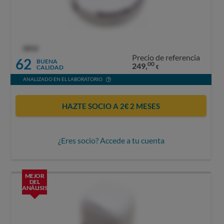
OCU
Precio de referencia
62
BUENA
00
249,
CALIDAD
€
ANALIZADO EN EL LABORATORIO
HAZTE SOCIO A 2€ 2 MESES
¿Eres socio? Accede a tu cuenta
MEJOR
DEL
ANÁLISIS