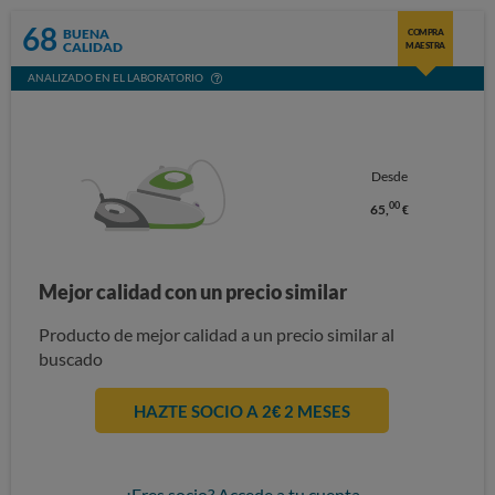
68
BUENA
COMPRA
CALIDAD
MAESTRA
ANALIZADO EN EL LABORATORIO
Desde
00
65,
€
Mejor calidad con un precio similar
Producto de mejor calidad a un precio similar al
buscado
HAZTE SOCIO A 2€ 2 MESES
¿Eres socio? Accede a tu cuenta