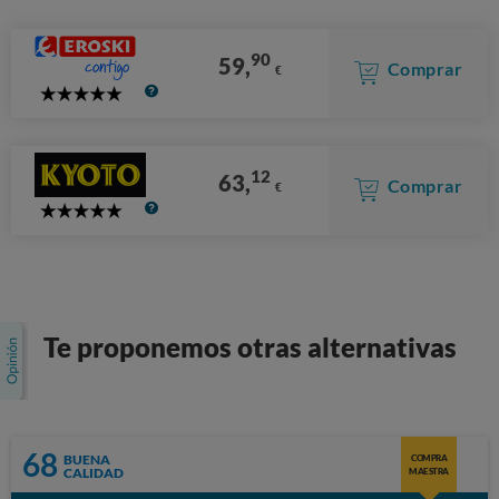
90
59,
Comprar
€
5
Stars
12
63,
Comprar
€
5
Stars
Te proponemos otras alternativas
68
BUENA
COMPRA
CALIDAD
MAESTRA