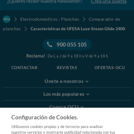
¿Quieres recibir nuestra Newsletter?
Crea una cuenta
Electrodomésticos : Planchas
Comparador de
planchas
Características de UFESA Luxe Steam Glide 2400
900 055 105
Reclama!
De L a J de 9 a 18 h y V de 9 a 14 h
CONTACTAR
REVISTAS
OFERTAS-OCU
Únete a nosotros
Los más populares
Conoce OCU
Configuración de Cookies.
Más Información
Utilizamos cookies propias y de terceros para analizar
nuestros servicios y mostrarte publicidad relacionada con tus
© 2026 OCU