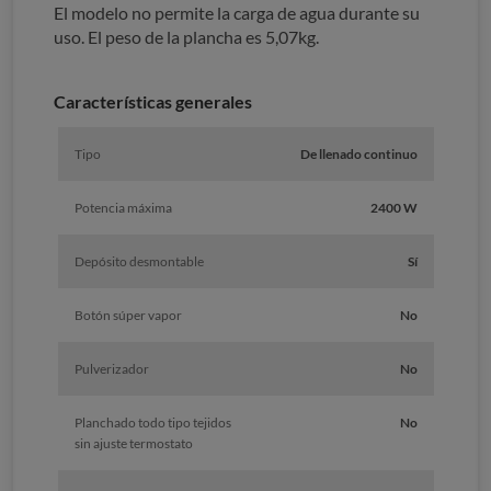
El modelo no permite la carga de agua durante su
uso. El peso de la plancha es 5,07kg.
Características generales
Tipo
De llenado continuo
Potencia máxima
2400 W
Depósito desmontable
Sí
Botón súper vapor
No
Pulverizador
No
Planchado todo tipo tejidos
No
sin ajuste termostato