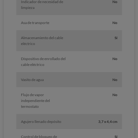
Indicador de necesidad de
No
limpieza
Asa de transporte
No
Almacenamiento del cable
Sí
eléctrico
Dispositivo de enrollado del
No
cable eléctrico
Vasito de agua
No
Flujo de vapor
No
independiente del
termostato
Agujero llenado depósito
3,7 x 4,4 cm
Control de bloqueo de
Sí