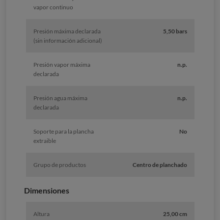
vapor continuo
Presión máxima declarada
5,50 bars
(sin información adicional)
Presión vapor máxima
n.p.
declarada
Presión agua máxima
n.p.
declarada
Soporte para la plancha
No
extraible
Grupo de productos
Centro de planchado
Dimensiones
Altura
25,00 cm