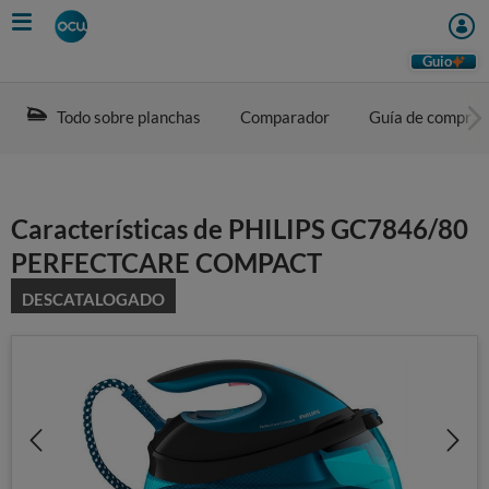
Skip
to
main
Guio
content
Todo sobre planchas
Comparador
Guía de compra
Características de PHILIPS GC7846/80
PERFECTCARE COMPACT
DESCATALOGADO