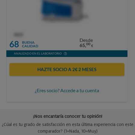
OCU
Desde
68
BUENA
00
65,
CALIDAD
€
ANALIZADO EN EL LABORATORIO
HAZTE SOCIO A 2€ 2 MESES
¿Eres socio? Accede a tu cuenta