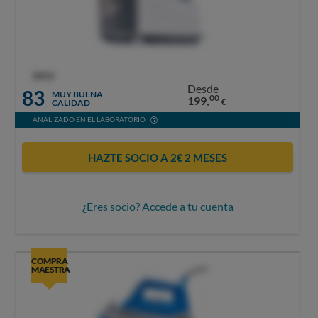
OCU
Desde
83
MUY BUENA
00
199,
CALIDAD
€
ANALIZADO EN EL LABORATORIO
HAZTE SOCIO A 2€ 2 MESES
¿Eres socio? Accede a tu cuenta
COMPRA
MAESTRA