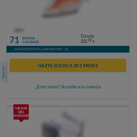
OCU
Desde
71
BUENA
22
23,
CALIDAD
€
ANALIZADO EN EL LABORATORIO
HAZTE SOCIO A 2€ 2 MESES
¿Eres socio? Accede a tu cuenta
MEJOR
DEL
ANÁLISIS