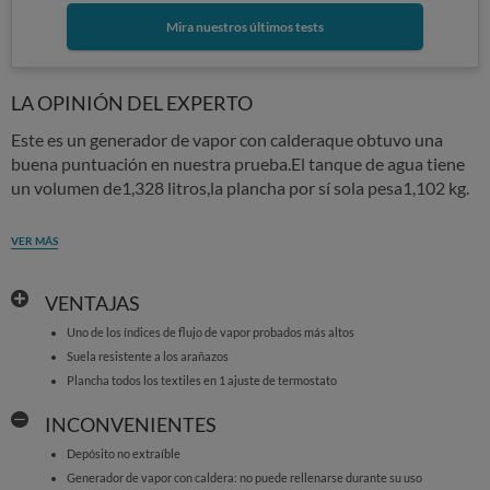
Mira nuestros últimos tests
LA OPINIÓN DEL EXPERTO
Este es un generador de vapor con calderaque obtuvo una
buena puntuación en nuestra prueba.El tanque de agua tiene
un volumen de1,328 litros,la plancha por sí sola pesa1,102 kg.
VER MÁS
VENTAJAS
Uno de los índices de flujo de vapor probados más altos
Suela resistente a los arañazos
Plancha todos los textiles en 1 ajuste de termostato
INCONVENIENTES
Depósito no extraíble
Generador de vapor con caldera: no puede rellenarse durante su uso