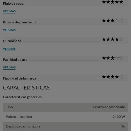
5
Flujo de vapor
Sta
VER MÁS
3
Prueba de planchado
Sta
VER MÁS
4
Durabilidad
Sta
VER MÁS
3
Facilidad de uso
Sta
VER MÁS
4
Fiabilidad de la marca
Sta
CARACTERÍSTICAS
Características generales
Tipo
Centro de planchado
Potencia máxima
2400 W
Depósito desmontable
No