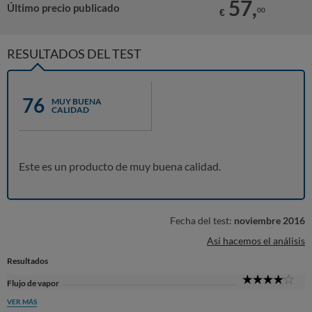
57,
Último precio publicado
00
€
RESULTADOS DEL TEST
76
MUY BUENA
CALIDAD
Este es un producto de muy buena calidad.
Fecha del test:
noviembre 2016
Así hacemos el análisis
Resultados
4
Flujo de vapor
Sta
VER MÁS