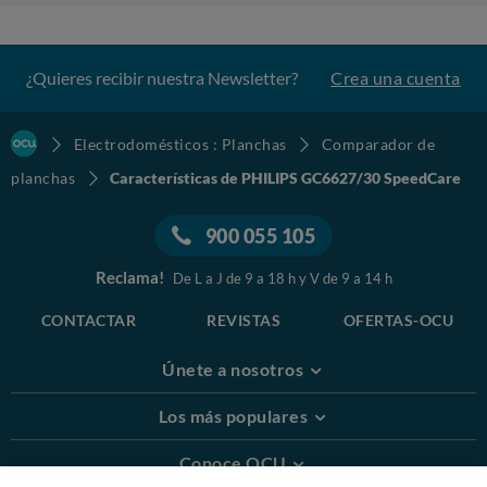
¿Quieres recibir nuestra Newsletter?
Crea una cuenta
Electrodomésticos : Planchas
Comparador de
planchas
Características de PHILIPS GC6627/30 SpeedCare
900 055 105
Reclama!
De L a J de 9 a 18 h y V de 9 a 14 h
CONTACTAR
REVISTAS
OFERTAS-OCU
Únete a nosotros
Los más populares
Conoce OCU