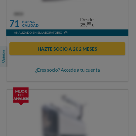
OCU
Desde
71
BUENA
80
25,
CALIDAD
€
ANALIZADO EN EL LABORATORIO
HAZTE SOCIO A 2€ 2 MESES
¿Eres socio? Accede a tu cuenta
MEJOR
DEL
ANÁLISIS