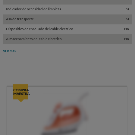
Indicador de necesidad de limpieza
Sí
Asa de transporte
Sí
Dispositivo de enrollado del cable eléctrico
No
Almacenamiento del cable eléctrico
No
VER MÁS
COMPRA
MAESTRA