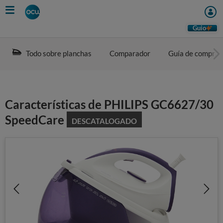
Skip
to
main
Guio
content
Todo sobre planchas
Comparador
Guía de compra
Características de PHILIPS GC6627/30
SpeedCare
DESCATALOGADO