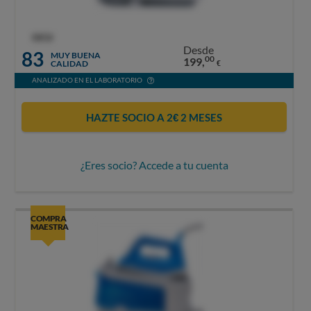
OCU
Desde
83
MUY BUENA
00
199,
CALIDAD
€
ANALIZADO EN EL LABORATORIO
HAZTE SOCIO A 2€ 2 MESES
¿Eres socio? Accede a tu cuenta
COMPRA
MAESTRA