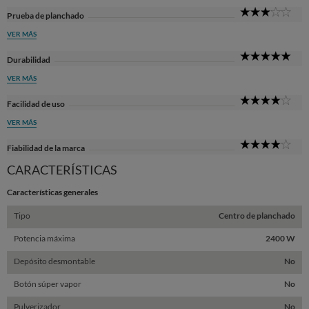
3
Prueba de planchado
Sta
VER MÁS
5
Durabilidad
Sta
VER MÁS
4
Facilidad de uso
Sta
VER MÁS
4
Fiabilidad de la marca
Sta
CARACTERÍSTICAS
Características generales
Tipo
Centro de planchado
Potencia máxima
2400 W
Depósito desmontable
No
Botón súper vapor
No
Pulverizador
No