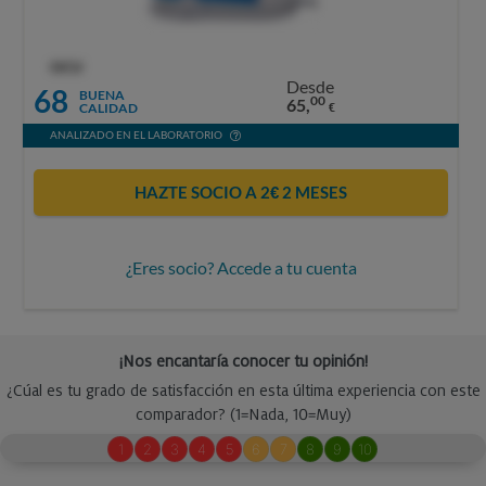
OCU
Desde
68
BUENA
00
65,
CALIDAD
€
ANALIZADO EN EL LABORATORIO
HAZTE SOCIO A 2€ 2 MESES
¿Eres socio? Accede a tu cuenta