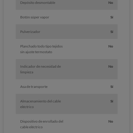
Depósito desmontable
No
Botón súper vapor
Sí
Pulverizador
Sí
Planchado todo tipo tejidos
No
sin ajuste termostato
Indicador de necesidad de
No
limpieza
Asa de transporte
Sí
Almacenamiento del cable
Sí
eléctrico
Dispositivo de enrollado del
No
cable eléctrico