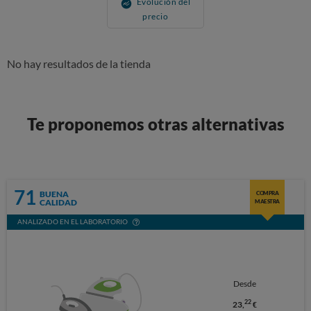
Evolución del
precio
No hay resultados de la tienda
Te proponemos otras alternativas
71
BUENA
COMPRA
CALIDAD
MAESTRA
ANALIZADO EN EL LABORATORIO
Desde
22
23,
€