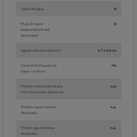
Vasito de agua
Sí
Flujo de vapor
Sí
independiente del
termostato
Agujero llenado depósito
2,7 x 3,0 cm
Control de bloqueo de
No
vapor continuo
Presión máxima declarada
n.p.
(sin información adicional)
Presión vapor máxima
n.p.
declarada
Presión agua máxima
n.p.
declarada