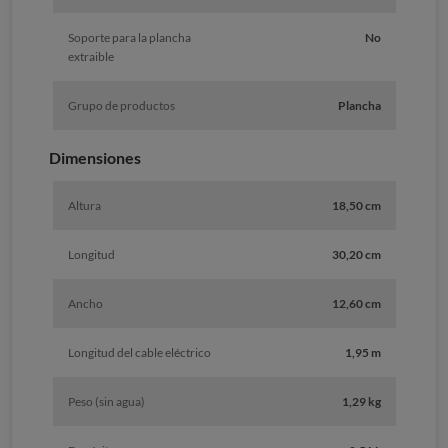
Soporte para la plancha
No
extraible
Grupo de productos
Plancha
Dimensiones
Altura
18,50 cm
Longitud
30,20 cm
Ancho
12,60 cm
Longitud del cable eléctrico
1,95 m
Peso (sin agua)
1,29 kg