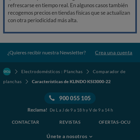
refrescarse en tiempo real. En algunos casos también
recogemos precios en tiendas físicas que se actualizan
con otra periodicidad más alta.
¿Quieres recibir nuestra Newsletter?
Crea una cuenta
Electrodomésticos : Planchas
Comparador de
planchas
Características de KLINDO KSI3000-22
900 055 105
Reclama!
De L a J de 9 a 18 h y V de 9 a 14 h
CONTACTAR
REVISTAS
OFERTAS-OCU
Únete a nosotros