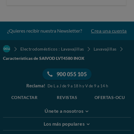
¿Quieres recibir nuestra Newsletter?
Crea una cuenta
Electrodomésticos : Lavavajillas
Lavavajillas
Características de SAIVOD LVT4580 INOX
900 055 105
Reclama!
De L a J de 9 a 18 h y V de 9 a 14 h
CONTACTAR
REVISTAS
OFERTAS-OCU
Únete a nosotros
Los más populares