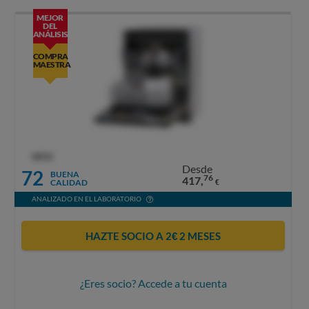
MEJOR
DEL
ANÁLISIS
COMPRA
MAESTRA
OCU
Desde
72
BUENA
76
417,
CALIDAD
€
ANALIZADO EN EL LABORATORIO
HAZTE SOCIO A 2€ 2 MESES
¿Eres socio? Accede a tu cuenta