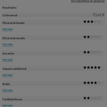
Así hacemos el análisis
Resultados
73,41 €
Coste anual
3
Eficacia de lavado
Sta
VER MÁS
2
Eficacia de secado
Sta
VER MÁS
2
Duración
Sta
VER MÁS
5
Impacto ambiental
Sta
VER MÁS
4
Ruido
Sta
VER MÁS
2
Facilidad de uso
Sta
VER MÁS