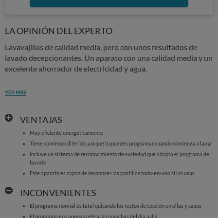
LA OPINIÓN DEL EXPERTO
Lavavajillas de calidad media, pero con unos resultados de
lavado decepcionantes. Un aparato con una calidad media y un
excelente ahorrador de electricidad y agua.
VER MÁS
VENTAJAS
Muy eficiente energéticamente
Tiene comienzo diferido, así que tu puedes programar cuándo comienza a lavar
Incluye un sistema de reconocimiento de suciedad que adapta el programa de
lavado
Este aparato es capaz de reconocer las pastillas todo-en-uno si las usas
INCONVENIENTES
El programa normal es fatal quitando los restos de cocción en ollas y cazos
El programa eco apenas retira las manchas del día a día