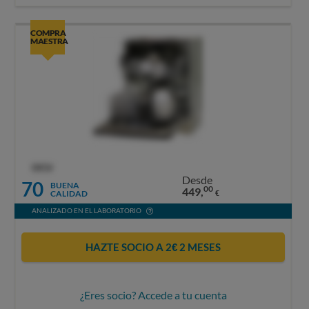
COMPRA
MAESTRA
OCU
Desde
70
BUENA
00
449,
CALIDAD
€
ANALIZADO EN EL LABORATORIO
HAZTE SOCIO A 2€ 2 MESES
¿Eres socio? Accede a tu cuenta