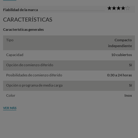
4
Fiabilidad de la marca
Sta
CARACTERÍSTICAS
Características generales
Tipo
Compacto
independiente
Capacidad
10 cubiertos
Opción de comienzo diferido
Sí
Posibilidades de comienzo diferido
0:30 a 24 horas
Opción o programa de media carga
Sí
Color
Inox
VER MÁS