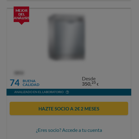
MEJOR
DEL
ANÁLISIS
OCU
Desde
74
BUENA
25
350,
CALIDAD
€
ANALIZADO EN EL LABORATORIO
HAZTE SOCIO A 2€ 2 MESES
¿Eres socio? Accede a tu cuenta