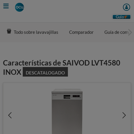
Skip
to
main
Guio
content
Todo sobre lavavajillas
Comparador
Guía de compr
Características de SAIVOD LVT4580
INOX
DESCATALOGADO