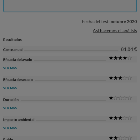
Fecha del test:
octubre 2020
Así hacemos el análisis
Resultados
81,84 €
Coste anual
4
Eficacia de lavado
Sta
VER MÁS
3
Eficacia de secado
Sta
VER MÁS
1
Duración
Sta
VER MÁS
3
Impacto ambiental
Sta
VER MÁS
2
Ruido