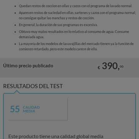
Quedan restos de coccion en ollas y cazos con el programa de lavado normal.
Aparecen restos de suciedad en ollas, sartenes y cazos con el programa normal;
no consigue quitar las manchas y restos de cocción.
En general, la duración de sus programas es excesiva.
Obtuvo muy malos resultados en lo relativo al consumo de agua. Consume
demasiada agua.
La mayoría de los modelos de lavavajillas del mercado tienen ya la función de
comienzo retardado, pero este modelo carece de ella.
390,
Último precio publicado
00
€
RESULTADOS DEL TEST
55
CALIDAD
MEDIA
Este producto tiene una calidad global media