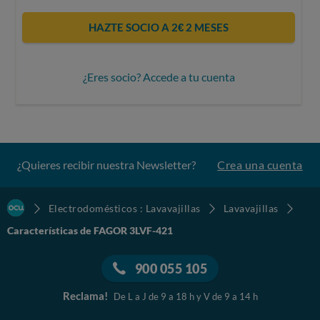
HAZTE SOCIO A 2€ 2 MESES
¿Eres socio? Accede a tu cuenta
¿Quieres recibir nuestra Newsletter?
Crea una cuenta
Electrodomésticos : Lavavajillas
Lavavajillas
Características de FAGOR 3LVF-421
900 055 105
Reclama!
De L a J de 9 a 18 h y V de 9 a 14 h