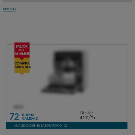
VER MÁS
MEJOR
DEL
ANÁLISIS
COMPRA
MAESTRA
OCU
Desde
72
BUENA
76
417,
CALIDAD
€
ANALIZADO EN EL LABORATORIO