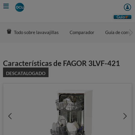
Skip
to
main
Guio
content
Todo sobre lavavajillas
Comparador
Guía de compr
Características de FAGOR 3LVF-421
DESCATALOGADO