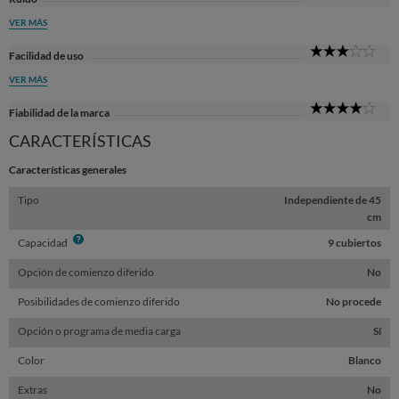
Sta
VER MÁS
3
Facilidad de uso
Sta
VER MÁS
4
Fiabilidad de la marca
Sta
CARACTERÍSTICAS
Características generales
Tipo
Independiente de 45
cm
Info
Capacidad
9 cubiertos
Opción de comienzo diferido
No
Posibilidades de comienzo diferido
No procede
Opción o programa de media carga
Sí
Color
Blanco
Extras
No