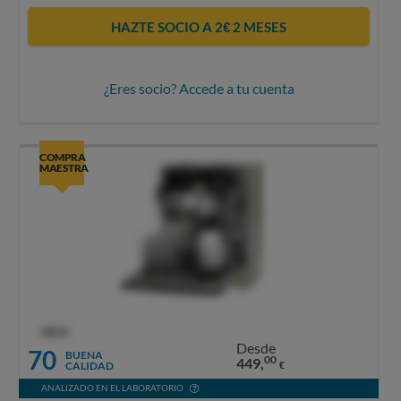
HAZTE SOCIO A 2€ 2 MESES
¿Eres socio? Accede a tu cuenta
COMPRA
MAESTRA
OCU
Desde
70
BUENA
00
449,
CALIDAD
€
ANALIZADO EN EL LABORATORIO