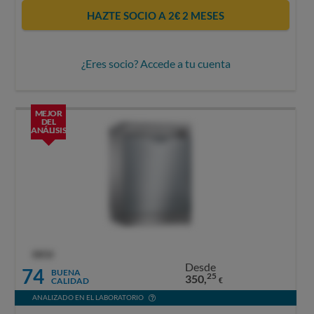
HAZTE SOCIO A 2€ 2 MESES
¿Eres socio? Accede a tu cuenta
MEJOR
DEL
ANÁLISIS
OCU
Desde
74
BUENA
25
350,
CALIDAD
€
ANALIZADO EN EL LABORATORIO