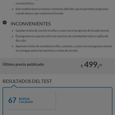
características.
Este modelo tiene la funcion "comienzo diferido", que te permitirá programar
cuándo deseas que comience el lavado.
INCONVENIENTES
Quedan restos de coccion en ollas y cazos con el programa de lavado normal.
El programa eco apenas retira las manchas de suciedad de toda la vajilla del
día a día.
Aparecen restos de suciedad en ollas, sartenes y cazos con el programa normal;
no consigue quitar las manchas y restos de cocción.
499,
Último precio publicado
00
€
RESULTADOS DEL TEST
67
BUENA
CALIDAD