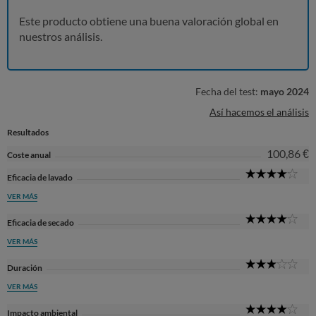
Este producto obtiene una buena valoración global en
nuestros análisis.
Fecha del test:
mayo 2024
Así hacemos el análisis
Resultados
100,86 €
Coste anual
4
Eficacia de lavado
Sta
VER MÁS
4
Eficacia de secado
Sta
VER MÁS
3
Duración
Sta
VER MÁS
4
Impacto ambiental