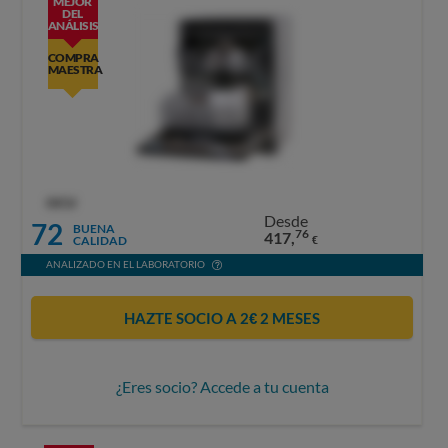
MEJOR
DEL
ANÁLISIS
COMPRA
MAESTRA
OCU
Desde
72
BUENA
76
417,
CALIDAD
€
ANALIZADO EN EL LABORATORIO
HAZTE SOCIO A 2€ 2 MESES
¿Eres socio? Accede a tu cuenta