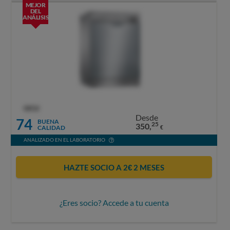
MEJOR
DEL
ANÁLISIS
OCU
Desde
74
BUENA
25
350,
CALIDAD
€
ANALIZADO EN EL LABORATORIO
HAZTE SOCIO A 2€ 2 MESES
¿Eres socio? Accede a tu cuenta