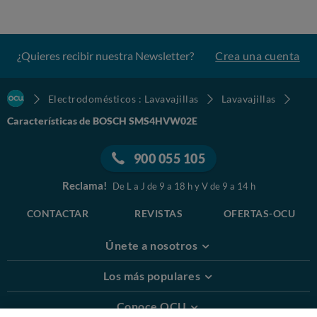
¿Quieres recibir nuestra Newsletter?
Crea una cuenta
Electrodomésticos : Lavavajillas
Lavavajillas
Características de BOSCH SMS4HVW02E
900 055 105
Reclama!
De L a J de 9 a 18 h y V de 9 a 14 h
CONTACTAR
REVISTAS
OFERTAS-OCU
Únete a nosotros
Los más populares
Conoce OCU