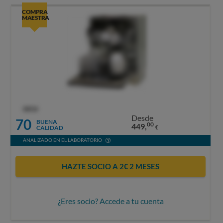
COMPRA
MAESTRA
OCU
Desde
70
BUENA
00
449,
CALIDAD
€
ANALIZADO EN EL LABORATORIO
HAZTE SOCIO A 2€ 2 MESES
¿Eres socio? Accede a tu cuenta