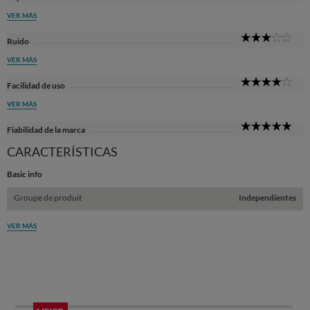
Sta
VER MÁS
3
Ruido
Sta
VER MÁS
4
Facilidad de uso
Sta
VER MÁS
5
Fiabilidad de la marca
Sta
CARACTERÍSTICAS
Basic info
Groupe de produit
Independientes
VER MÁS