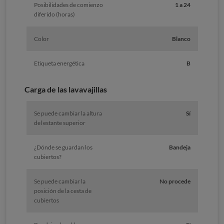
Posibilidades de comienzo
1 a 24
diferido (horas)
Color
Blanco
Etiqueta energética
B
Carga de las lavavajillas
Se puede cambiar la altura
Sí
del estante superior
¿Dónde se guardan los
Bandeja
cubiertos?
Se puede cambiar la
No procede
posición de la cesta de
cubiertos