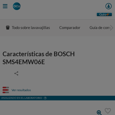
Guio
Todo sobre lavavajillas
Comparador
Guía de compr
Características de BOSCH
SMS4EMW06E
Ver resultados
ANALIZADO EN EL LABORATORIO