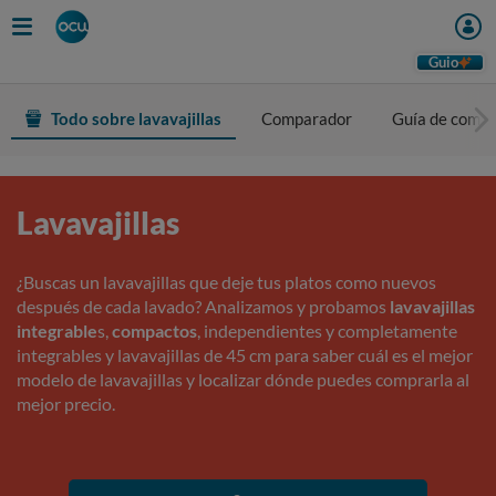
Guio
Todo sobre lavavajillas
Comparador
Guía de comp
Lavavajillas
¿Buscas un lavavajillas que deje tus platos como nuevos
después de cada lavado? Analizamos y probamos
lavavajillas
integrable
s,
compactos
, independientes y completamente
integrables y lavavajillas de 45 cm para saber cuál es el mejor
modelo de lavavajillas y localizar dónde puedes comprarla al
mejor precio.