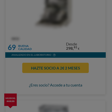
OCU
Desde
69
BUENA
81
298,
CALIDAD
€
ANALIZADO EN EL LABORATORIO
HAZTE SOCIO A 2€ 2 MESES
¿Eres socio? Accede a tu cuenta
MEJOR DEL
ANÁLISIS