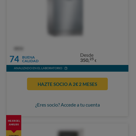
OCU
Desde
74
BUENA
25
350,
CALIDAD
€
ANALIZADO EN EL LABORATORIO
HAZTE SOCIO A 2€ 2 MESES
¿Eres socio? Accede a tu cuenta
MEJOR DEL
ANÁLISIS