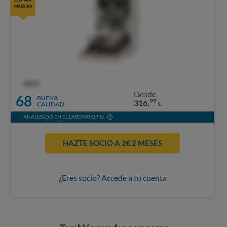
COMPRA
MAESTRA
OCU
Desde
68
BUENA
99
316,
CALIDAD
€
ANALIZADO EN EL LABORATORIO
HAZTE SOCIO A 2€ 2 MESES
¿Eres socio? Accede a tu cuenta