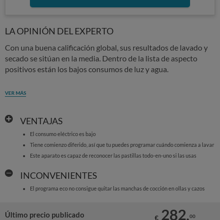
LA OPINIÓN DEL EXPERTO
Con una buena calificación global, sus resultados de lavado y
secado se sitúan en la media. Dentro de la lista de aspecto
positivos están los bajos consumos de luz y agua.
VER MÁS
VENTAJAS
El consumo eléctrico es bajo
Tiene comienzo diferido, así que tu puedes programar cuándo comienza a lavar
Este aparato es capaz de reconocer las pastillas todo-en-uno si las usas
INCONVENIENTES
El programa eco no consigue quitar las manchas de cocción en ollas y cazos
282,
Último precio publicado
00
€