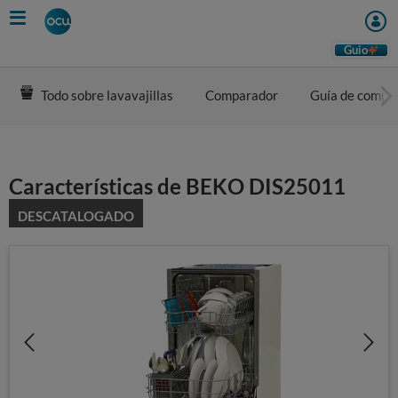
Skip
to
main
Guio
content
Todo sobre lavavajillas
Comparador
Guía de compr
Características de BEKO DIS25011
DESCATALOGADO