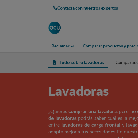
Contacta con nuestros expertos
Reclamar
Comparar productos y preci
Todo sobre lavadoras
Comparado
Lavadoras
¿Quieres
comprar una lavadora
, pero no 
de lavadoras
podrás saber cuál es la me
entre
lavadoras de carga frontal
y
lavad
adapta mejor a tus necesidades. En nuestr