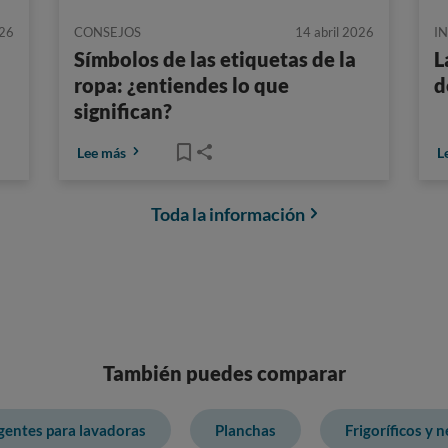
026
CONSEJOS
14 abril 2026
I
Símbolos de las etiquetas de la
L
ropa: ¿entiendes lo que
d
significan?
Lee más
L
Toda la información
También puedes comparar
gentes para lavadoras
Planchas
Frigoríficos y 