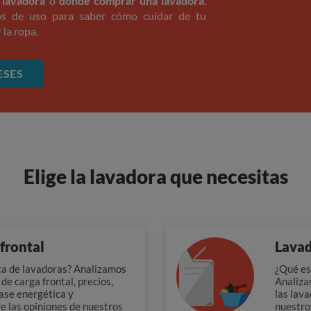
a lavadora
o
dónde comprar una lavadora
.
os de uso para saber cómo cuidar de tu
 la ropa.
ESES
Elige la lavadora que necesitas
frontal
Lavad
ca de lavadoras? Analizamos
¿Qué es
de carga frontal, precios,
Analiza
lase energética y
las lava
e las opiniones de nuestros
nuestro