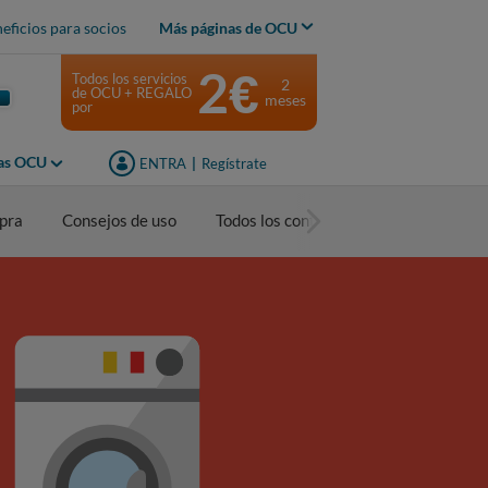
eficios para socios
Más páginas de OCU
2€
Todos los servicios
2
de OCU + REGALO
meses
por
jas OCU
ENTRA
|
Regístrate
pra
Consejos de uso
Todos los contenidos