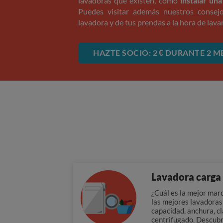
lavadoras que existen, cómo
instalar un
Puedes visitar además nuestros consej
lavadora y de tus prendas a la hora de lavar
HAZTE SOCIO: 2 € DURANTE 2 M
Lavadora carga 
¿Cuál es la mejor mar
las mejores lavadoras 
capacidad, anchura, c
centrifugado. Descubr