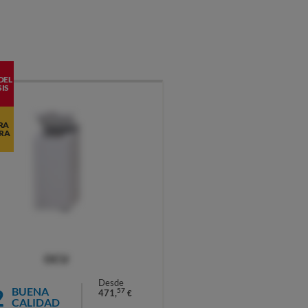
DEL
IS
RA
RA
OCU
Desde
2
BUENA
57
471,
€
CALIDAD