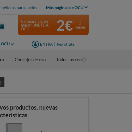
eneficios para socios
Más páginas de OCU
2€
Compara y elige
2
mejor: ÚNETE A
meses
OCU
s OCU
ENTRA
|
Regístrate
ra
Consejos de uso
Todos los contenidos
O
vos productos, nuevas
cterísticas