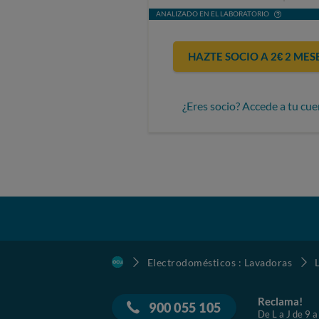
ANALIZADO EN EL LABORATORIO
HAZTE SOCIO A 2€ 2 MES
¿Eres socio? Accede a tu cue
Electrodomésticos : Lavadoras
Reclama!
900 055 105
De L a J de 9 a