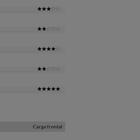
3
Star
2
Star
4
Star
2
Star
5
Star
Carga frontal