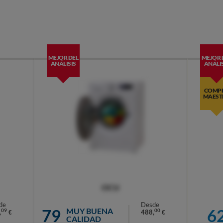
MEJOR DEL
MEJOR 
ANÁLISIS
ANÁLIS
COMP
MAEST
OCU
de
Desde
79
6
MUY BUENA
09
00
,
488,
€
€
CALIDAD