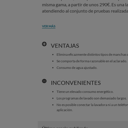
misma gama, a partir de unos 290€. Es una l
atendiendo al conjunto de pruebas realizada
VER MÁS
VENTAJAS
Elimina eficazmente distintos tipos de manchas d
Se comporta de forma razonable en el aclarado.
Consumo de agua ajustado.
INCONVENIENTES
Tiene un elevado consumo energético.
Los programas de lavado son demasiado largos.
No es posible conectar la lavadora ni a un teléfon
aplicación.