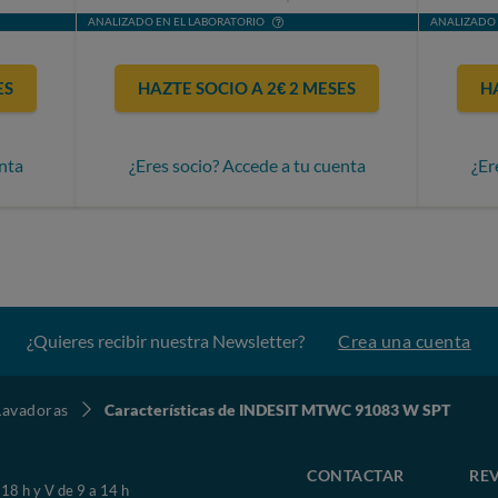
ANALIZADO EN EL LABORATORIO
ANALIZADO 
ES
HAZTE SOCIO A 2€ 2 MESES
H
nta
¿Eres socio? Accede a tu cuenta
¿Er
¿Quieres recibir nuestra Newsletter?
Crea una cuenta
Lavadoras
Características de INDESIT MTWC 91083 W SPT
CONTACTAR
REV
 18 h y V de 9 a 14 h