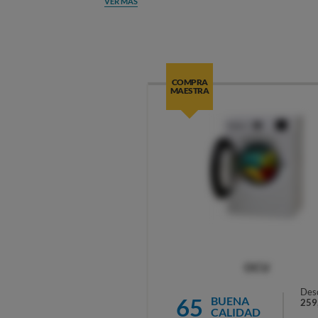
VER MÁS
COMPRA
MAESTRA
OCU
Des
65
BUENA
259
CALIDAD