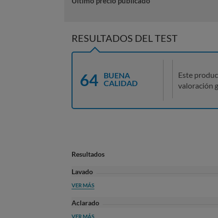
Último precio publicado
RESULTADOS DEL TEST
64
Este produc
BUENA
CALIDAD
valoración g
Resultados
Lavado
VER MÁS
Aclarado
VER MÁS