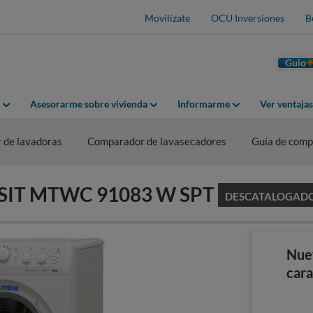
Movilízate
OCU Inversiones
B
Guio
Asesorarme sobre vivienda
Informarme
Ver ventaja
 de lavadoras
Comparador de lavasecadores
Guía de comp
DESIT MTWC 91083 W SPT
DESCATALOGAD
Nue
cara