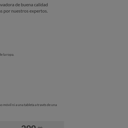
avadora de buena calidad
s por nuestros expertos.
e la ropa.
o móvil ni a una tableta a través de una