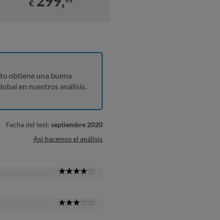
299,
99
€
to obtiene una buena
lobal en nuestros análisis.
Fecha del test:
septiembre 2020
Así hacemos el análisis
4
Star
3
Star