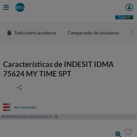
Guio
Todo sobre lavadoras
Comparador de lavadoras
Co
Características de INDESIT IDMA
75624 MY TIME SPT
Ver resultados
RESULTADOS CALCULADOS CON IA