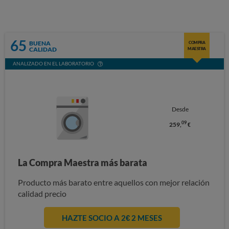
65
BUENA
COMPRA
CALIDAD
MAESTRA
ANALIZADO EN EL LABORATORIO
Desde
09
259,
€
La Compra Maestra más barata
Producto más barato entre aquellos con mejor relación
calidad precio
HAZTE SOCIO A 2€ 2 MESES