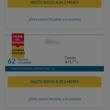
HAZTE SOCIO A 2€ 2 MESES
¿Eres socio? Accede a tu cuenta
MEJOR
DEL
ANÁLISIS
COMPRA
OCU
MAESTRA
Desde
62
BUENA
57
471,
CALIDAD
€
ANALIZADO EN EL LABORATORIO
HAZTE SOCIO A 2€ 2 MESES
¿Eres socio? Accede a tu cuenta