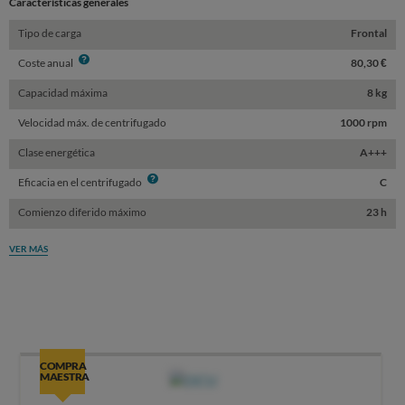
Características generales
Tipo de carga
Frontal
Info
Coste anual
80,30 €
Capacidad máxima
8 kg
Velocidad máx. de centrifugado
1000 rpm
Clase energética
A+++
Info
Eficacia en el centrifugado
C
Comienzo diferido máximo
23 h
VER MÁS
COMPRA
MAESTRA