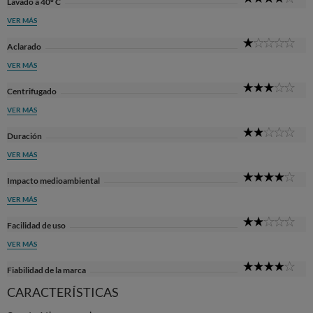
Lavado a 40º C
Sta
VER MÁS
1
Aclarado
Sta
VER MÁS
3
Centrifugado
Sta
VER MÁS
2
Duración
Sta
VER MÁS
4
Impacto medioambiental
Sta
VER MÁS
2
Facilidad de uso
Sta
VER MÁS
4
Fiabilidad de la marca
Sta
CARACTERÍSTICAS