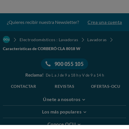
¿Quieres recibir nuestra Newsletter?
Crea una cuenta
Electrodomésticos : Lavadoras
Lavadoras
Características de CORBERÓ CLA 8018 W
900 055 105
Reclama!
De L a J de 9 a 18 h y V de 9 a 14 h
CONTACTAR
REVISTAS
OFERTAS-OCU
Únete a nosotros
Los más populares
Conoce OCU