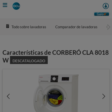
Skip
to
main
Guio
content
Todo sobre lavadoras
Comparador de lavadoras
Com
Características de CORBERÓ CLA 8018
W
DESCATALOGADO