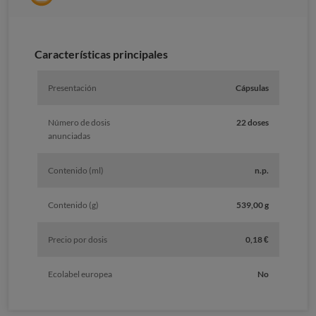
Características principales
Presentación
Cápsulas
Número de dosis
22 doses
anunciadas
Contenido (ml)
n.p.
Contenido (g)
539,00 g
Precio por dosis
0,18 €
Ecolabel europea
No