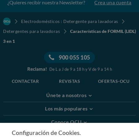
¿Quieres recibir nuestra Newsletter?
Crea una cuenta
Electrodomésticos : Detergente para lavadoras
Detergentes para lavadoras
Características de FORMIL (LIDL)
3 en 1
900 055 105
Reclama!
De L a J de 9 a 18 h y V de 9 a 14 h
CONTACTAR
REVISTAS
OFERTAS-OCU
Únete a nosotros
Los más populares
Conoce OCU
Configuración de Cookies.
Más Información