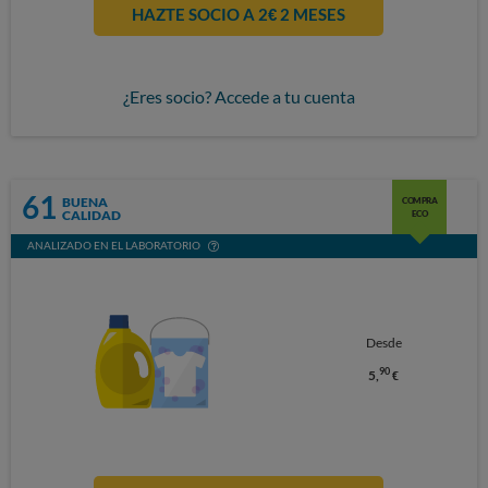
HAZTE SOCIO A 2€ 2 MESES
¿Eres socio? Accede a tu cuenta
61
BUENA
COMPRA
CALIDAD
ECO
ANALIZADO EN EL LABORATORIO
Desde
90
5,
€