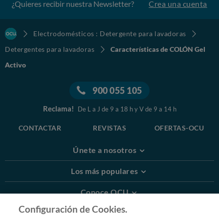
¿Quieres recibir nuestra Newsletter?
Crea una cuenta
Electrodomésticos : Detergente para lavadoras
Detergentes para lavadoras
Características de COLÓN Gel
Activo
900 055 105
Reclama!
De L a J de 9 a 18 h y V de 9 a 14 h
CONTACTAR
REVISTAS
OFERTAS-OCU
Únete a nosotros
Los más populares
Conoce OCU
Configuración de Cookies.
Más Información