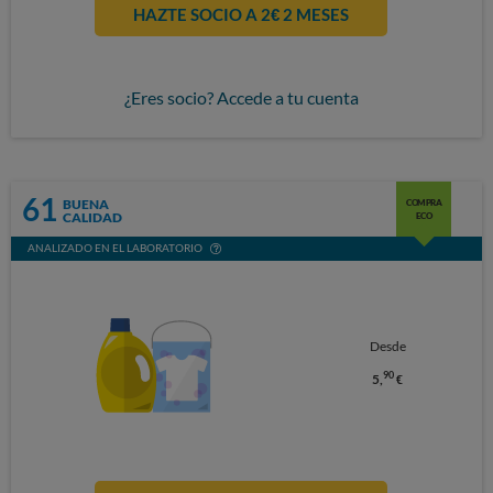
HAZTE SOCIO A 2€ 2 MESES
¿Eres socio? Accede a tu cuenta
61
BUENA
COMPRA
CALIDAD
ECO
ANALIZADO EN EL LABORATORIO
Desde
90
5,
€