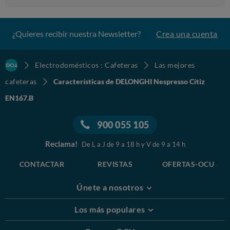
¿Quieres recibir nuestra Newsletter?
Crea una cuenta
Electrodomésticos : Cafeteras
Las mejores
cafeteras
Características de DELONGHI Nespresso Citiz
EN167.B
900 055 105
Reclama!
De L a J de 9 a 18 h y V de 9 a 14 h
CONTACTAR
REVISTAS
OFERTAS-OCU
Únete a nosotros
Los más populares