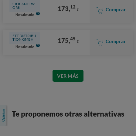
STOCKNETW
12
173,
ORK
Comprar
€
No valorado
FTT DISTRIBU
45
175,
TION GMBH
Comprar
€
No valorado
VER MÁS
Te proponemos otras alternativas