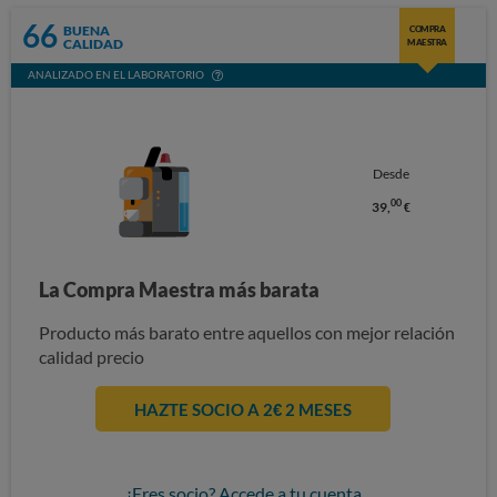
66
BUENA
COMPRA
CALIDAD
MAESTRA
ANALIZADO EN EL LABORATORIO
Desde
00
39,
€
La Compra Maestra más barata
Producto más barato entre aquellos con mejor relación
calidad precio
HAZTE SOCIO A 2€ 2 MESES
¿Eres socio? Accede a tu cuenta