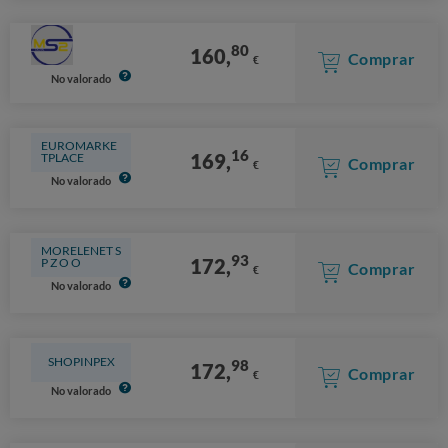
80
160,
Comprar
€
No valorado
EUROMARKE
16
169,
TPLACE
Comprar
€
No valorado
MORELENET S
93
172,
P Z O O
Comprar
€
No valorado
SHOPINPEX
98
172,
Comprar
€
No valorado