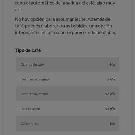
control automático de la salida del café, algo muy
útil.
No hay opción para espumar leche. Además de
café, puedes elaborar otras bebidas, una opción
interesante, incluso si no te parece indispensable.
Tipo de café
Granos de café
No
Nespresso original
Sí y/n
Nespresso vertuo
No y/n
Dolce Gusto
No y/n
Café molido
No