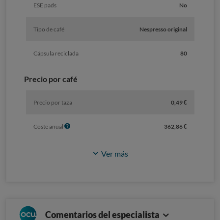
ESE pads
No
Tipo de café
Nespresso original
Cápsula reciclada
80
Precio por café
Precio por taza
0,49 €
I
Coste anual
362,86 €
n
f
Ver más
o
Comentarios del especialista