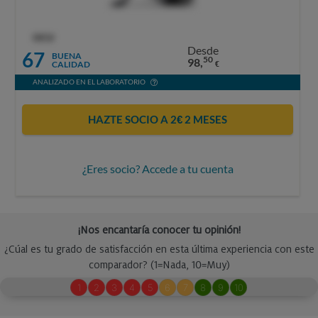
OCU
Desde
67
BUENA
50
98,
CALIDAD
€
ANALIZADO EN EL LABORATORIO
HAZTE SOCIO A 2€ 2 MESES
¿Eres socio? Accede a tu cuenta