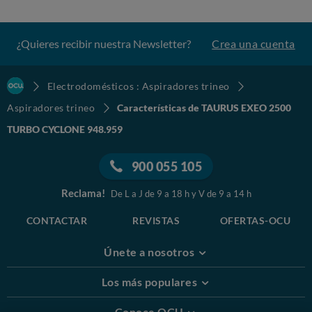
¿Quieres recibir nuestra Newsletter?
Crea una cuenta
Electrodomésticos : Aspiradores trineo
Aspiradores trineo
Características de TAURUS EXEO 2500
TURBO CYCLONE 948.959
900 055 105
Reclama!
De L a J de 9 a 18 h y V de 9 a 14 h
CONTACTAR
REVISTAS
OFERTAS-OCU
Únete a nosotros
Los más populares
Conoce OCU