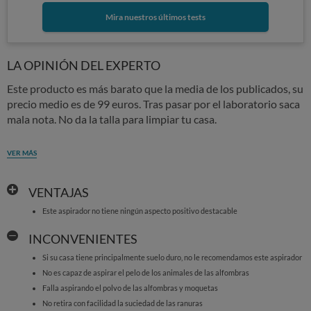
Mira nuestros últimos tests
LA OPINIÓN DEL EXPERTO
Este producto es más barato que la media de los publicados, su
precio medio es de 99 euros. Tras pasar por el laboratorio saca
mala nota. No da la talla para limpiar tu casa.
VER MÁS
VENTAJAS
Este aspirador no tiene ningún aspecto positivo destacable
INCONVENIENTES
Si su casa tiene principalmente suelo duro, no le recomendamos este aspirador
No es capaz de aspirar el pelo de los animales de las alfombras
Falla aspirando el polvo de las alfombras y moquetas
No retira con facilidad la suciedad de las ranuras