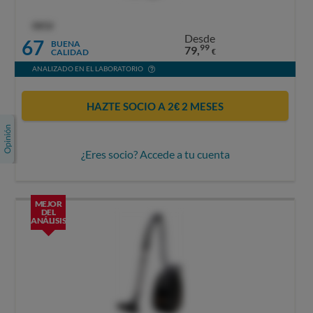
OCU
Desde
67
BUENA
99
79,
CALIDAD
€
ANALIZADO EN EL LABORATORIO
HAZTE SOCIO A 2€ 2 MESES
¿Eres socio? Accede a tu cuenta
MEJOR
DEL
ANÁLISIS