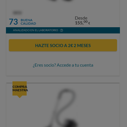
OCU
Desde
73
BUENA
00
155,
CALIDAD
€
ANALIZADO EN EL LABORATORIO
HAZTE SOCIO A 2€ 2 MESES
¿Eres socio? Accede a tu cuenta
COMPRA
MAESTRA