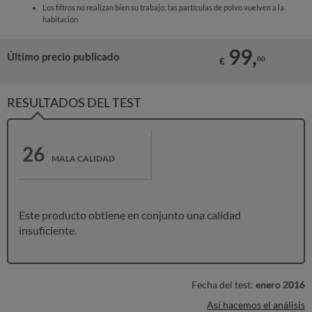
Los filtros no realizan bien su trabajo; las partículas de polvo vuelven a la
habitación
99,
Último precio publicado
00
€
RESULTADOS DEL TEST
26
MALA CALIDAD
Este producto obtiene en conjunto una calidad
insuficiente.
Fecha del test:
enero 2016
Así hacemos el análisis