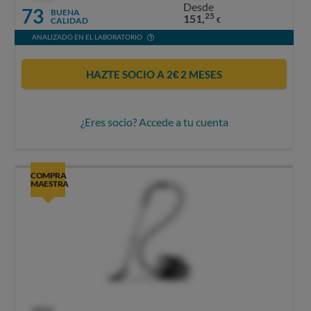
Desde
73
BUENA
25
151,
CALIDAD
€
ANALIZADO EN EL LABORATORIO
HAZTE SOCIO A 2€ 2 MESES
¿Eres socio? Accede a tu cuenta
COMPRA
MAESTRA
OCU