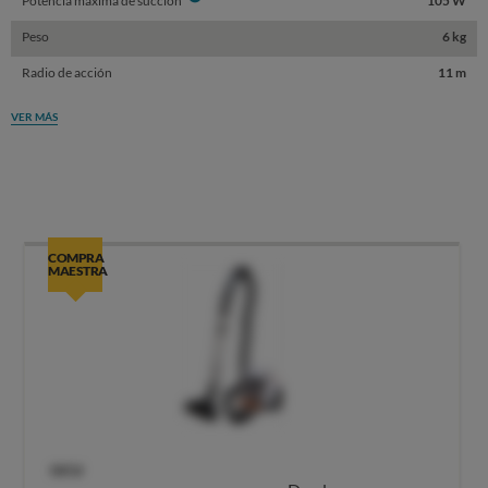
Potencia máxima de succión
105 W
Peso
6 kg
Radio de acción
11 m
VER MÁS
COMPRA
MAESTRA
OCU