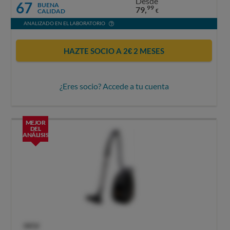
Desde
67
BUENA
99
79,
CALIDAD
€
ANALIZADO EN EL LABORATORIO
HAZTE SOCIO A 2€ 2 MESES
¿Eres socio? Accede a tu cuenta
MEJOR
DEL
ANÁLISIS
OCU