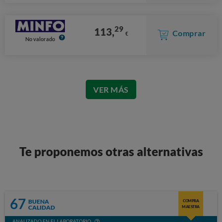
29
113,
Comprar
€
No valorado
VER MÁS
Te proponemos otras alternativas
67
BUENA
COMPRA
CALIDAD
MAESTRA
ANALIZADO EN EL LABORATORIO