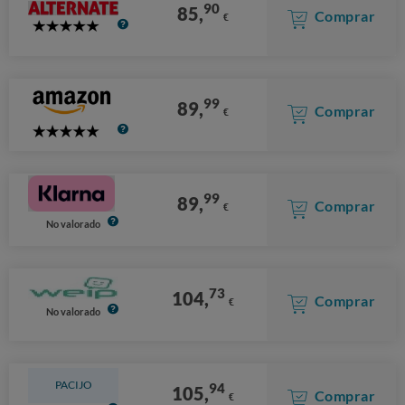
90
85,
Comprar
€
5
Stars
99
89,
Comprar
€
5
Stars
99
89,
Comprar
€
No valorado
73
104,
Comprar
€
No valorado
PACIJO
94
105,
Comprar
€