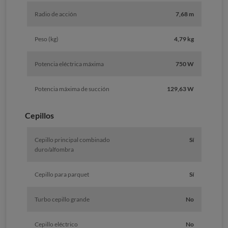
Radio de acción
7,68 m
Peso (kg)
4,79 kg
Potencia eléctrica máxima
750 W
Potencia máxima de succión
129,63 W
Cepillos
Cepillo principal combinado
Sí
duro/alfombra
Cepillo para parquet
Sí
Turbo cepillo grande
No
Cepillo eléctrico
No