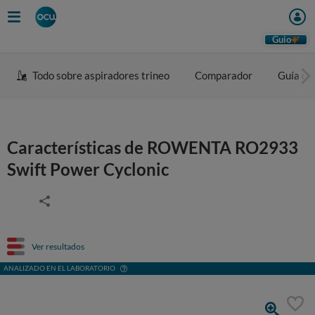
Guio
Todo sobre aspiradores trineo
Comparador
Guía de
Características de ROWENTA RO2933
Swift Power Cyclonic
Ver resultados
ANALIZADO EN EL LABORATORIO