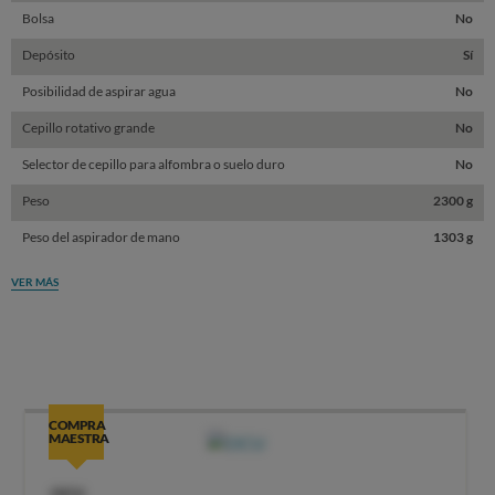
Bolsa
No
Depósito
Sí
Posibilidad de aspirar agua
No
Cepillo rotativo grande
No
Selector de cepillo para alfombra o suelo duro
No
Peso
2300 g
Peso del aspirador de mano
1303 g
VER MÁS
COMPRA
MAESTRA
OCU