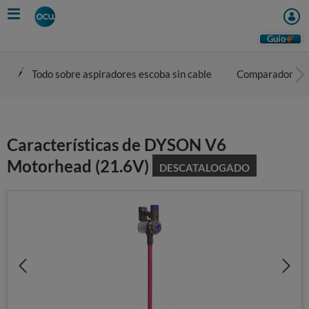
Skip
to
main
Guio
content
Todo sobre aspiradores escoba sin cable
Comparador
Características de DYSON V6
Motorhead (21.6V)
DESCATALOGADO