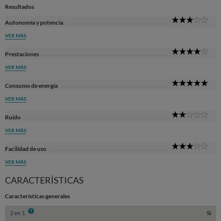
Resultados
3
Autonomía y potencia
Sta
VER MÁS
4
Prestaciones
Sta
VER MÁS
5
Consumo de energía
Sta
VER MÁS
2
Ruido
Sta
VER MÁS
3
Facilidad de uso
Sta
VER MÁS
CARACTERÍSTICAS
Características generales
Info
2 en 1
Sí