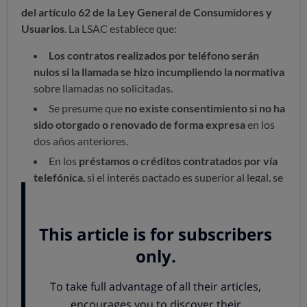
del artículo 62 de la Ley General de Consumidores y
Usuarios
. La LSAC establece que:
Los contratos realizados por teléfono serán
nulos si la llamada se hizo incumpliendo la normativa
sobre llamadas no solicitadas.
Se presume que
no existe consentimiento si no ha
sido otorgado o renovado de forma expresa
en los
dos años anteriores.
En los
préstamos o créditos contratados por vía
telefónica
, si el interés pactado es superior al legal, se
aplicará el
interés legal del dinero.
Esto supone un paso importante: las llamadas
comerciales sin permiso expreso están prohibidas desde
2023, pero los contratos derivados de ellas dejarán de
tener validez. Efectivamente
este cambio desincentiva
contrataciones basadas en llamadas agresivas o
engañosas
, pero no impedirá que se sigan produciendo,