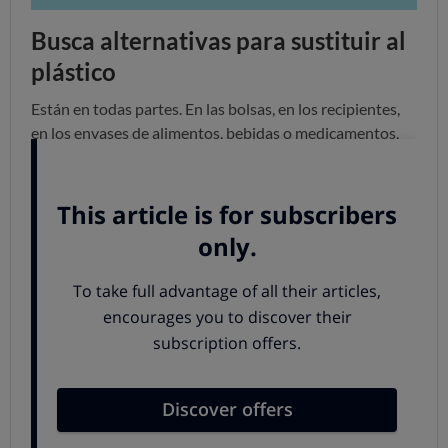
Busca alternativas para sustituir al
plástico
Están en todas partes. En las bolsas, en los recipientes,
en los envases de alimentos, bebidas o medicamentos,
en componentes de todo tipo de dispositivos, en
muchos objetos... pero otras veces la presencia del
plásticos no es tan evidente, pero no menos real: hay
microplásticos en los productos textiles, cosméticos,
pinturas.
La proliferación de plásticos es una realidad… y también
lo es que este componente no se degrada fácilmente,
sino que permanece cientos, incluso miles de años. Basta
sumar los dos ingredientes de la ecuación para entender
la amenaza que los plásticos suponen para el medio
ambiente
.