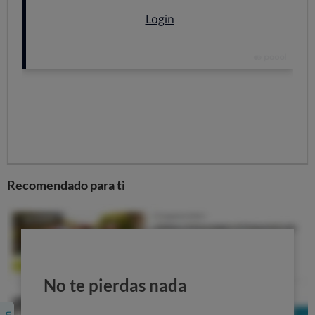
Es un hecho que abusamos de este material y que eso
supone un riesgo para el planeta e incluso para nuestra
salud. Desde OCU aplaudimos todas las iniciativas
destinadas a evitar la proliferación de plásticos e
insistimos en la
necesidad de que autoridades,
fabricantes y consumidores se alíen para,
definitivamente evitar el plástico siempre que sea
posible.
5 gestos para reemplazar al plástico
en tu vida
Recomendado para ti
¿Te preguntas qué puedes hacer tú?
Te recordamos 5
medidas sencillas que puedes poner en práctica y
limitarán la presencia de plásticos
Compra a granel.
Si compras envasados, elige
preferentemente los que no usan plástico.
No te pierdas nada
Olvídate de bolsas de plástico
: usa bolsas
reutilizables cuando vayas a la compra, o una cesta o