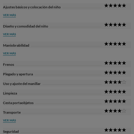
5
Ajustes básicos y colocación del niño
Sta
VER MÁS
5
Diseño y comodidad del niño
Sta
VER MÁS
5
Maniobrabilidad
Sta
VER MÁS
5
Frenos
Sta
5
Plegado y apertura
Sta
4
Uso y ajuste del manillar
Sta
5
Limpieza
Sta
5
Cesta portaobjetos
Sta
4
Transporte
Sta
VER MÁS
5
Seguridad