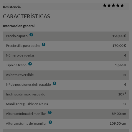
Sta
5
Resistencia
Sta
CARACTERÍSTICAS
Información general
Info
Precio capazo
190,00 €
Info
Precio silla para coche
170,00 €
Número de ruedas
4
Info
Tipo de freno
1 pedal
Asiento reversible
Sí
Info
Nº de posiciones del respaldo
4
Inclinación max. respaldo
107 ⁰
Manillar regulable en altura
Sí
Info
Altura mínima del manillar
89,00 cm
Info
Altura máxima del manillar
109,50 cm