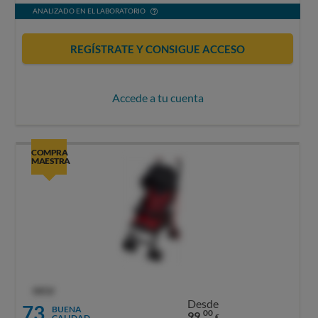
ANALIZADO EN EL LABORATORIO
REGÍSTRATE Y CONSIGUE ACCESO
Accede a tu cuenta
COMPRA
MAESTRA
OCU
Desde
73
BUENA
00
99,
CALIDAD
€