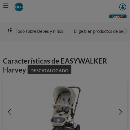
Skip
to
main
Guio
content
Todo sobre Bebés y niños
Elige bien productos de bebé
Características de EASYWALKER
Harvey
DESCATALOGADO