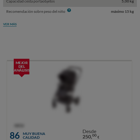
Capacidad cesta portaobjetos
5,00 kg
Info
Recomendación sobre peso del niño
máximo 15 kg
VER MÁS
MEJOR
DEL
ANÁLISIS
OCU
Desde
86
MUY BUENA
00
250,
CALIDAD
€