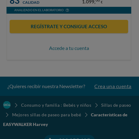
83
00
1.099,
CALIDAD
€
ANALIZADO EN EL LABORATORIO
REGÍSTRATE Y CONSIGUE ACCESO
Accede a tu cuenta
¿Quieres recibir nuestra Newsletter?
Crea una cuenta
Consumo y familia : Bebés y niños
Sillas de paseo
Mejores sillas de paseo para bebé
Características de
EASYWALKER Harvey