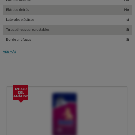
Elástico detrás
No
Laterales elásticos
sí
Tiras adhesivas reajustables
Sí
Borde antifugas
Sí
VER MÁS
MEJOR
DEL
ANÁLISIS