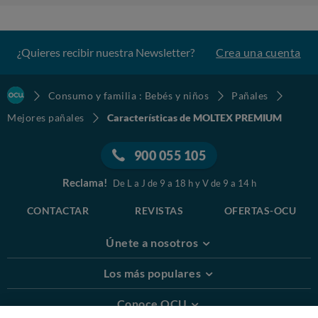
¿Quieres recibir nuestra Newsletter?
Crea una cuenta
Consumo y familia : Bebés y niños
Pañales
Mejores pañales
Características de MOLTEX PREMIUM
900 055 105
Reclama!
De L a J de 9 a 18 h y V de 9 a 14 h
CONTACTAR
REVISTAS
OFERTAS-OCU
Únete a nosotros
Los más populares
Conoce OCU