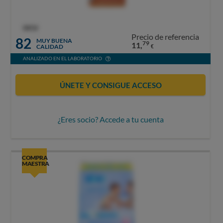
OCU
Precio de referencia
82
MUY BUENA
79
11,
CALIDAD
€
ANALIZADO EN EL LABORATORIO
ÚNETE Y CONSIGUE ACCESO
¿Eres socio? Accede a tu cuenta
COMPRA
MAESTRA