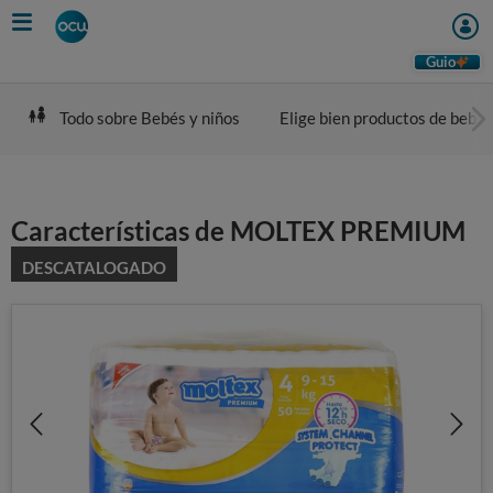
Skip
to
main
Guio
content
Todo sobre Bebés y niños
Elige bien productos de bebé
Características de MOLTEX PREMIUM
DESCATALOGADO