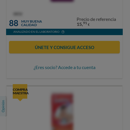
OCU
Precio de referencia
88
MUY BUENA
91
15,
CALIDAD
€
ANALIZADO EN EL LABORATORIO
ÚNETE Y CONSIGUE ACCESO
¿Eres socio? Accede a tu cuenta
COMPRA
MAESTRA