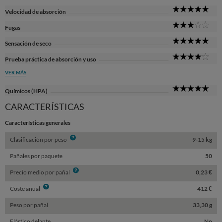
5
Velocidad de absorción
Sta
3
Fugas
Sta
5
Sensación de seco
Sta
4
Prueba práctica de absorción y uso
Sta
VER MÁS
5
Químicos (HPA)
Sta
CARACTERÍSTICAS
Características generales
Info
Clasificación por peso
9-15 kg
Pañales por paquete
50
Info
Precio medio por pañal
0,23 €
Info
Coste anual
412 €
Peso por pañal
33,30 g
Elástico delante
No