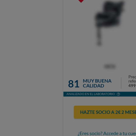
OCU
Prec
81
MUY BUENA
refe
CALIDAD
499
ANALIZADO EN EL LABORATORIO
HAZTE SOCIO A 2€ 2 MES
¿Eres socio? Accede a tu cue