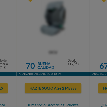
OCU
io de
Desde
70
6
BUENA
90
rencia
119,
€
CALIDAD
00
,
€
ANALIZADO EN EL LABORATORIO
ANALIZADO 
ES
HAZTE SOCIO A 2€ 2 MESES
H
nta
¿Eres socio? Accede a tu cuenta
¿Er