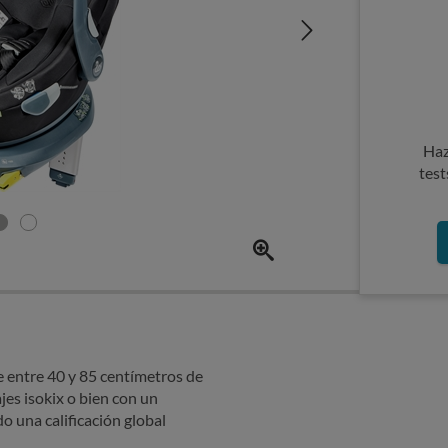
Haz
test
de entre 40 y 85 centímetros de
jes isokix o bien con un
o una calificación global