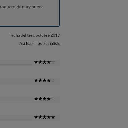
producto de muy buena
Fecha del test:
octubre 2019
Así hacemos el análisis
4
Star
4
Star
4
Star
5
Star