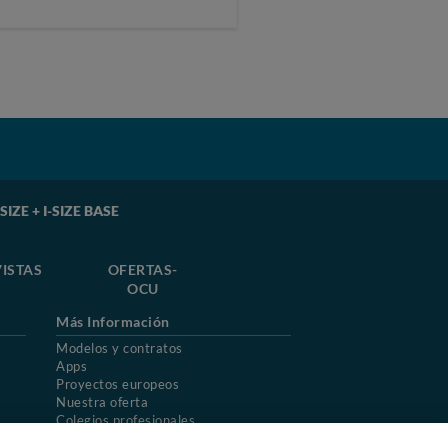
IZE + I-SIZE BASE
ISTAS
OFERTAS-
OCU
Más Información
Modelos y contratos
Apps
Proyectos europeos
Nuestra oferta
Colegios profesionales
Mapa del sitio