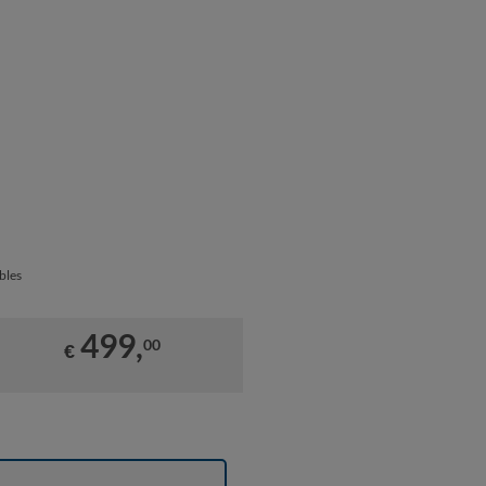
bles
499,
00
€