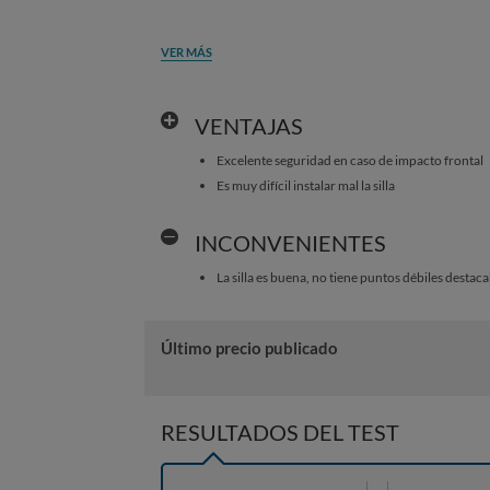
VER MÁS
VENTAJAS
Excelente seguridad en caso de impacto frontal
Es muy difícil instalar mal la silla
INCONVENIENTES
La silla es buena, no tiene puntos débiles destaca
Último precio publicado
RESULTADOS DEL TEST