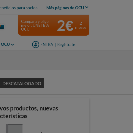
eneficios para socios
Más páginas de OCU
2€
Compara y elige
2
mejor: ÚNETE A
meses
OCU
s OCU
ENTRA
|
Regístrate
DESCATALOGADO
vos productos, nuevas
cterísticas