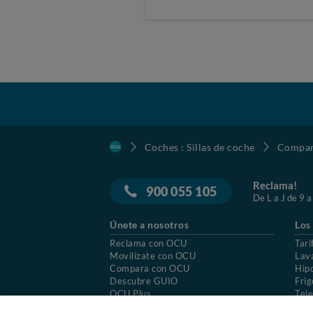
Coches : Sillas de coche
Compara
Reclama!
900 055 105
De L a J de 9 a
Únete a nosotros
Los
Reclama con OCU
Tari
Movilízate con OCU
Lav
Compara con OCU
Hip
Descubre GUIO
Frig
OCU Plus
Tele
Trabajar en OCU
Col