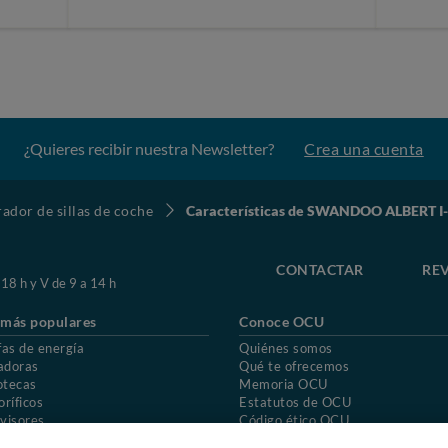
¿Quieres recibir nuestra Newsletter?
Crea una cuenta
dor de sillas de coche
Características de SWANDOO ALBERT I-S
CONTACTAR
REV
 18 h y V de 9 a 14 h
 más populares
Conoce OCU
fas de energía
Quiénes somos
adoras
Qué te ofrecemos
otecas
Memoria OCU
oríficos
Estatutos de OCU
visores
Código ético OCU
chones
Preguntas frecuentes