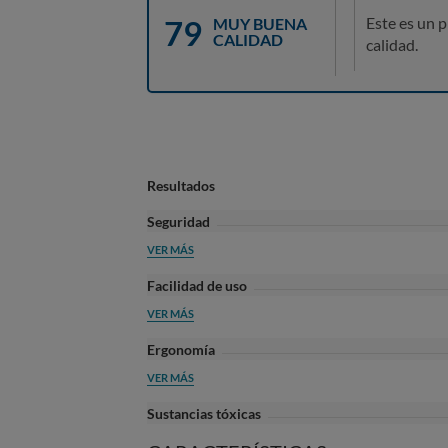
79
Este es un 
MUY BUENA
CALIDAD
calidad.
Resultados
Seguridad
VER MÁS
Facilidad de uso
VER MÁS
Ergonomía
VER MÁS
Sustancias tóxicas