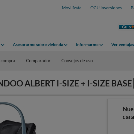
Movilízate
OCU Inversiones
B
Guio
Asesorarme sobre vivienda
Informarme
Ver ventaja
 compra
Comparador
Consejos de uso
ANDOO ALBERT I-SIZE + I-SIZE BASE
Nue
cara