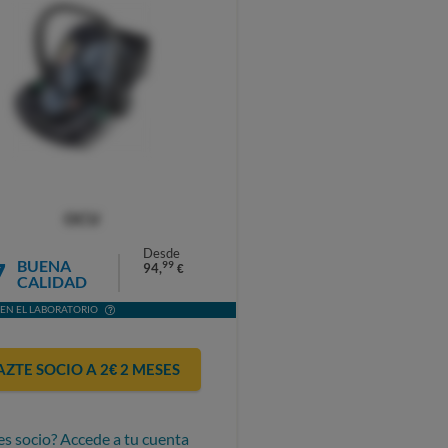
OCU
Desde
7
BUENA
99
94,
€
CALIDAD
EN EL LABORATORIO
AZTE SOCIO A 2€ 2 MESES
es socio? Accede a tu cuenta