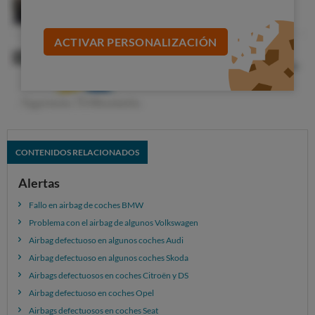
un plazo de 48 horas desde la cita
en el taller.
Mientras se cambia el airbag defectuoso, al
ACTIVAR PERSONALIZACIÓN
usuario
se le facilite un coche de cortesía
o, en su
defecto, se abonen 150 euros por cada día que el
coche permanezca inmovilizado.
Dado el retraso en buscar una solución, y ante un
problema tan extendido, pedimos que
se indemnice a
los conductores
por daños morales, o incluso por
CONTENIDOS RELACIONADOS
daños y perjuicios, en los casos en que por precaución
se recomienda la inmovilización del coche (como
Alertas
sucede con Citroën y DS).
Fallo en airbag de coches BMW
Problema con el airbag de algunos Volkswagen
Airbag defectuoso en algunos coches Audi
Airbag defectuoso en algunos coches Skoda
Airbags defectuosos en coches Citroën y DS
Airbag defectuoso en coches Opel
Airbags defectuosos en coches Seat