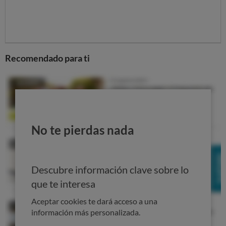
Pedimos soluciones y
compensaciones
Llevamos años con este tema, y muchos propietarios
Recomendado para ti
siguen sin solución, y con un vehículo que no reúne
todas las garantías.
Además, este problema se está produciendo en muchos
países, como hemos detectado gracias al
proyecto
CICLE X
.
No te pierdas nada
Desde OCU nos hemos puesto en contacto con los
fabricantes de las marcas afectadas
recordándoles que
los propietarios
de vehículos afectados
deben ser
Descubre información clave sobre lo
informados del problema
.
que te interesa
Y vamos más allá, para resolver esta situación lo antes
Aceptar cookies te dará acceso a una
posible,
les pedimos que
:
información más personalizada.
Los coches se revisen y
se sustituya el airbag en