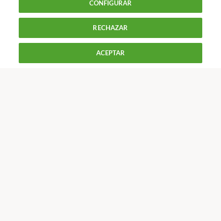
CONFIGURAR
una solución
RECHAZAR
900 055 105
Reclama!
ACEPTAR
De L a J de 9 a 18 h y V de 9 a 14 h
CONTACTAR
REVISTAS
OFERTAS-OCU
Únete a nosotros
Los más populares
Conoce OCU
Más Información
© 2026 OCU
Condiciones generales de contratación de OCU
Política de privacidad
Uso del nombre y de los signos de OCU
Aviso Legal