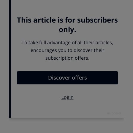
comercializado
más de cuatro millones de coches
afectados
en los últimos años, lo que, si todos los coches
afectados siguieran funcionando, representaría el 15%
del parque automovilístico español.
Este problema de seguridad afecta a
coches vendidos
entre 1997 y 2018
de las marcas
Audi, BMW, Citroën,
Dacia, DS, Ford, Hon
da, Land Rover,
Mazda, Mercedes, Nissan, Opel, Seat, Skoda, Suzuki,
Toyota, Volkswagen y Volvo.
Todas ellas están obligadas a avisar a los usuarios y
proceder a solucionar el problema de manera gratuita,
pero esto no siempre ha sucedido (en ocasiones, el
propietario actual es otro diferente, o no hay constancia
de su domicilio). Si tu coche pertenece a alguna de esas
marcas y lo compraste en ese momento, te animamos a
ponerte en contacto con el Servicio de Atención al
Cliente de tu coche.