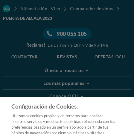
Alimentación : Vino
Comparador de vinos
PUERTA DE ALCALA 2023
900 055 105
Reclama!
De L a J de 9 a 18 h y V de 9 a 14 h
CONTACTAR
REVISTAS
OFERTAS-OCU
Únete a nosotros
Los más populares
Conoce OCU
Configuración de Cookies.
Más Información
Utilizamos cookies propias y de terceros para analizar
nuestros servicios y mostrarte publicidad relacionada con tus
© 2026 OCU
preferencias basado en un perfil elaborado a partir de tus
Condiciones generales de contratación de OCU
hábitos de navegación (por ejemplo, páginas visitadas).