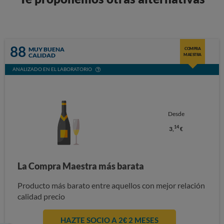
88
MUY BUENA
COMPRA
CALIDAD
MAESTRA
ANALIZADO EN EL LABORATORIO
Desde
14
3,
€
La Compra Maestra más barata
Producto más barato entre aquellos con mejor relación
calidad precio
HAZTE SOCIO A 2€ 2 MESES