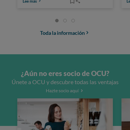
Lee más
L
Toda la información
¿Aún no eres socio de OCU?
Únete a OCU y descubre todas las ventajas
Hazte socio aquí