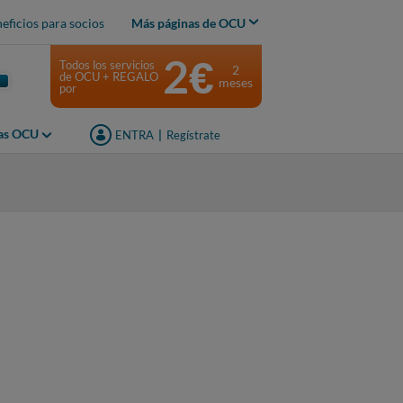
eficios para socios
Más páginas de OCU
2€
Todos los servicios
2
de OCU + REGALO
meses
por
jas OCU
ENTRA
|
Regístrate