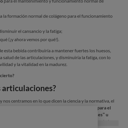
io
para el mantenimiento y funcionamiento normal de
a la formación normal de colágeno para el funcionamiento
isminuir el cansancio y la fatiga;
 qué (¡y ahora vemos por qué!).
de esta bebida contribuiría a mantener fuertes los huesos,
 salud de las articulaciones, y disminuiría la fatiga, con lo
lidad y la vitalidad en la madurez.
cierto?
 articulaciones?
y nos centramos en lo que dicen la ciencia y la normativa, el
En la UE no hay alegaciones de salud autorizadas para el
uncione en el “mantenimiento de las articulaciones” u
oridad Europea de Seguridad Alimentaria (EFSA) evaluó una