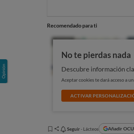
Recomendado para ti
No te pierdas nada
Descubre información cla
Aceptar cookies te dará acceso a u
Ingredientes que s
ACTIVAR PERSONALIZACI
El Reglamento (UE) 432/2012 conti
las que allí figuran, con el texto 
Calcio:
“contribuye al mante
Añadir OCU 
Seguir
Seguir
- Lácteos
Magnesio:
“contribuye al f