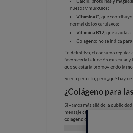
Calcio, proteínas y magnes
huesos y músculos;
Vitamina C,
que contribuye 
normal de los cartílagos;
Vitamina B12,
que ayuda a d
C
olágeno:
no se indica para
En definitiva, el consumo regular 
favorecería la función muscular y la
que se estaría promoviendo la movi
Suena perfecto, pero
¿qué hay de 
¿Colágeno para las
Si vamos más allá de la publicidad 
mensaje cambia de forma radical.
colágeno como ingrediente que f
otros beneficios similares.
La Aut