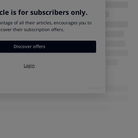
izado de colágeno y mantenimiento de las articulaciones” y no
ficiente: la alegación no fue autorizada.
rosis
muestran, en el mejor de los casos,
mejoras pequeñas y
efieren al tratamiento o alivio del dolor de una enfermedad.
sarse como reclamo para alimentos de consumo general.
 que se añade
“colágeno nativo tipo II”
en una cantidad, a
ml por cada litro). Pero al parecer suficiente para resaltar su
 láctea.
cia clínica sólida que demuestre claramente que el colágeno,
el dolor o mejora la funcionalidad en la artrosis de rodilla.