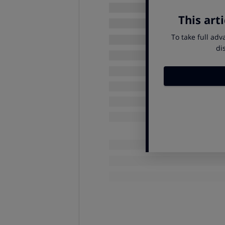
solicitud específica sobre “hidrol
estableció relación causa/efecto su
Los
ensayos en personas con art
con riesgo de sesgos;
además, se r
Este tipo de mensajes no puede u
En la lista de ingredientes vemos
priori, ínfima (0,009%, es decir, 9 
cantidad en ½ litro de esta bebida
En la actualidad, no existe eviden
ya sea hidrolizado o nativo, alivia 