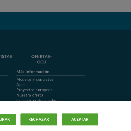
ISTAS
OFERTAS-
OCU
Más Información
Modelos y contratos
Apps
Proyectos europeos
Nuestra oferta
Colegios profesionales
Mapa del sitio
URAR
RECHAZAR
ACEPTAR