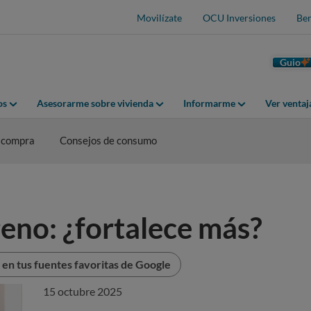
Movilízate
OCU Inversiones
Ben
Guio
os
Asesorarme sobre vivienda
Informarme
Ver venta
 compra
Consejos de consumo
eno: ¿fortalece más?
en tus fuentes favoritas de Google
15 octubre 2025