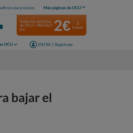
eficios para socios
Más páginas de OCU
2€
Todos los servicios
2
de OCU + REGALO
meses
por
jas OCU
ENTRA
|
Regístrate
a bajar el