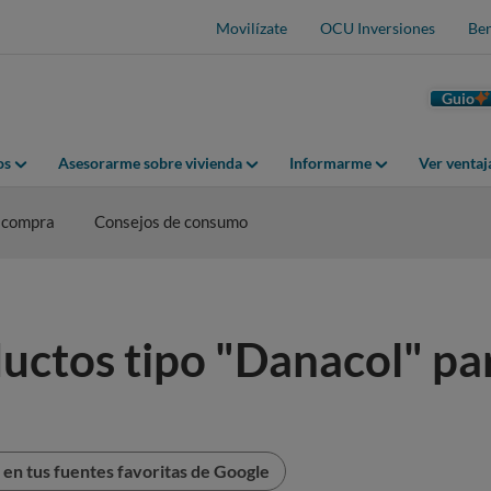
Movilízate
OCU Inversiones
Ben
Guio
os
Asesorarme sobre vivienda
Informarme
Ver venta
 compra
Consejos de consumo
ductos tipo "Danacol" par
en tus fuentes favoritas de Google