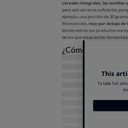
cereales integrales, las semillas 
pero aún así no es suficiente, po
ejemplo, una porción de 30 gramo
fitoesteroles,
muy por debajo de l
donde entran los productos enriqu
de los que estas leches fermentad
¿Cómo actúan las 
vegetales?
Hay
leches enriquecidas de prim
también de marca de distribuidor
(Auchan), entre otras.