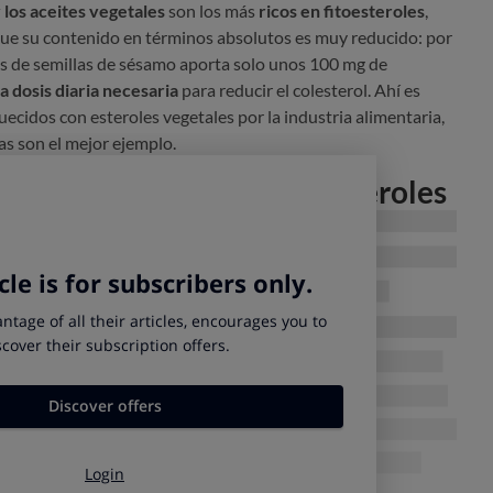
y los aceites vegetales
son los más
ricos en fitoesteroles
,
rque su contenido en términos absolutos es muy reducido: por
s de semillas de sésamo aporta solo unos 100 mg de
a dosis diaria necesaria
para reducir el colesterol. Ahí es
ecidos con esteroles vegetales por la industria alimentaria,
as son el mejor ejemplo.
leches fermentadas con esteroles
eras marcas, como Danacol, Benecol o Kaicucol
, pero
: Cuidacol (Mercadona), ActúaCol de Carrefour o Ayucol