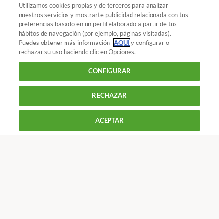
Habitualmente, el falafel se sirve
Utilizamos cookies propias y de terceros para analizar
acompañado de una salsa de yogur.
nuestros servicios y mostrarte publicidad relacionada con tus
preferencias basado en un perfil elaborado a partir de tus
¿Quieres recibir nuestra Newsletter?
Crea una cuenta
hábitos de navegación (por ejemplo, páginas visitadas).
Empanadillas
Puedes obtener más información
AQUÍ
y configurar o
rechazar su uso haciendo clic en Opciones.
También, se pueden confeccionar
Alimentación : Alimentos
Harina de garbanzo:
masas para elaborar empanadillas
CONFIGURAR
propiedades y recetas
con harina de garbanzo.
RECHAZAR
900 055 105
Reclama!
ACEPTAR
De L a J de 9 a 18 h y V de 9 a 14 h
CONTACTAR
REVISTAS
OFERTAS-OCU
Únete a nosotros
Los más populares
Conoce OCU