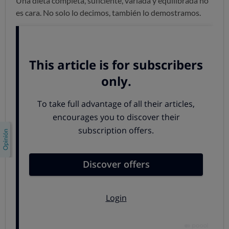
Una dieta completa, suficiente, variada y equilibrada no
es cara. No solo lo decimos, también lo demostramos.
Cada año la OCU recorre
los supermercados de toda
España para saber cuánto nos cuesta la cesta de la
compra.
Además, nuestros expertos en nutrición
elaboran un modelo de cesta saludable. La idea es llenar
el carro para una familia de 4 miembros (con dos niños
de 10 y 12 años) que quiere mantener una dieta ajustada
a las pautas de la
Pirámide Nutricional
y a las
recomendaciones de la Sociedad Española de Nutrición
Comunitaria.
Queríamos trazar un menú familiar realista a la par que
saludable. Hablamos de quedarnos en torno a las
2.000
kcalorías diarias
(2.100 para los niños), 754 por debajo
del consumo medio en España, y de dar un papel
relevante a los cereales, las frutas, las verduras y los
lácteos: