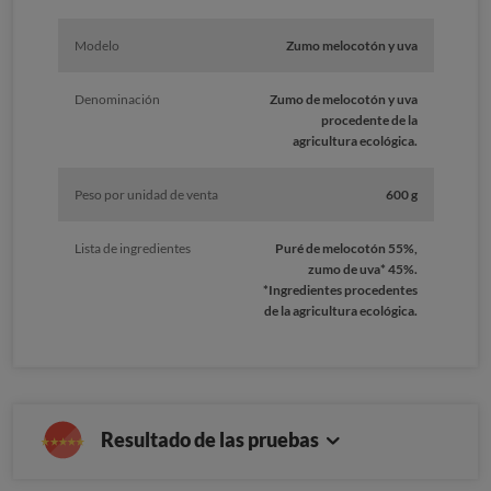
Modelo
Zumo melocotón y uva
Denominación
Zumo de melocotón y uva
procedente de la
agricultura ecológica.
Peso por unidad de venta
600 g
Lista de ingredientes
Puré de melocotón 55%,
zumo de uva* 45%.
*Ingredientes procedentes
de la agricultura ecológica.
Resultado de las pruebas