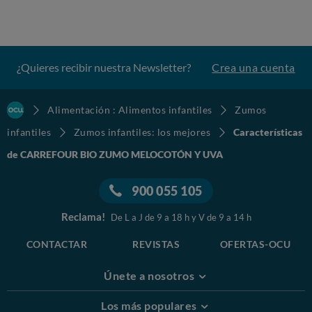
¿Quieres recibir nuestra Newsletter?
Crea una cuenta
Alimentación : Alimentos infantiles
Zumos
infantiles
Zumos infantiles: los mejores
Características
de CARREFOUR BIO ZUMO MELOCOTÓN Y UVA
900 055 105
Reclama!
De L a J de 9 a 18 h y V de 9 a 14 h
CONTACTAR
REVISTAS
OFERTAS-OCU
Únete a nosotros
Los más populares