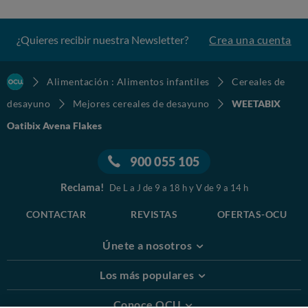
¿Quieres recibir nuestra Newsletter?
Crea una cuenta
Alimentación : Alimentos infantiles
Cereales de
desayuno
Mejores cereales de desayuno
WEETABIX
Oatibix Avena Flakes
900 055 105
Reclama!
De L a J de 9 a 18 h y V de 9 a 14 h
CONTACTAR
REVISTAS
OFERTAS-OCU
Únete a nosotros
Los más populares
Conoce OCU