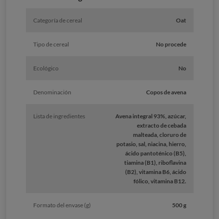
Categoría de cereal
Oat
Tipo de cereal
No procede
Ecológico
No
Denominación
Copos de avena
Lista de ingredientes
Avena integral 93%, azúcar,
extracto de cebada
malteada, cloruro de
potasio, sal, niacina, hierro,
ácido pantoténico (B5),
tiamina (B1), riboflavina
(B2), vitamina B6, ácido
fólico, vitamina B12.
Formato del envase (g)
500 g