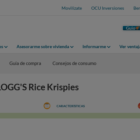
Movilízate
OCU Inversiones
Ben
Guio
os
Asesorarme sobre vivienda
Informarme
Ver venta
Guía de compra
Consejos de consumo
LOGG'S Rice Krispies
CARACTERÍSTICAS