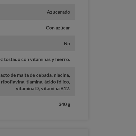
Azucarado
Con azúcar
No
z tostado con vitaminas y hierro.
racto de malta de cebada, niacina,
 riboflavina, tiamina, ácido fólico,
vitamina D, vitamina B12.
340 g