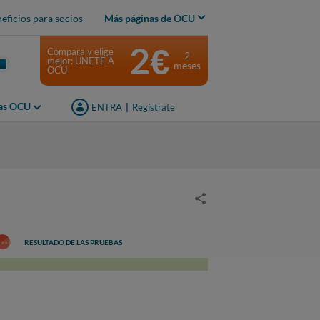
eficios para socios
Más páginas de OCU
2€
Compara y elige
2
mejor: ÚNETE A
meses
OCU
jas OCU
ENTRA
|
Regístrate
RESULTADO DE LAS PRUEBAS