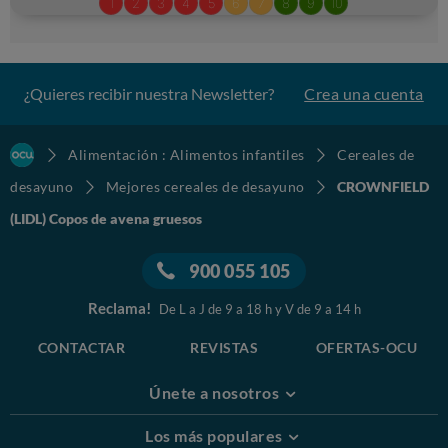
¿Quieres recibir nuestra Newsletter?
Crea una cuenta
Alimentación : Alimentos infantiles
Cereales de
desayuno
Mejores cereales de desayuno
CROWNFIELD
(LIDL) Copos de avena gruesos
900 055 105
Reclama!
De L a J de 9 a 18 h y V de 9 a 14 h
CONTACTAR
REVISTAS
OFERTAS-OCU
Únete a nosotros
Los más populares