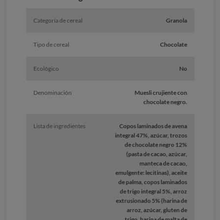
Categoría de cereal
Granola
Tipo de cereal
Chocolate
Ecológico
No
Denominación
Muesli crujiente con
chocolate negro.
Lista de ingredientes
Copos laminados de avena
integral 47%, azúcar, trozos
de chocolate negro 12%
(pasta de cacao, azúcar,
manteca de cacao,
emulgente: lecitinas), aceite
de palma, copos laminados
de trigo integral 5%, arroz
extrusionado 5% (harina de
arroz, azúcar, gluten de
trigo, harina de malta de