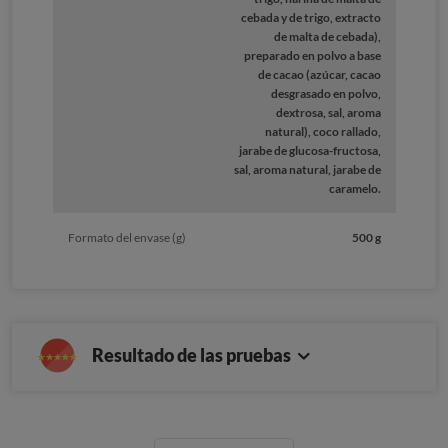
cebada y de trigo, extracto
de malta de cebada),
preparado en polvo a base
de cacao (azúcar, cacao
desgrasado en polvo,
dextrosa, sal, aroma
natural), coco rallado,
jarabe de glucosa-fructosa,
sal, aroma natural, jarabe de
caramelo.
Formato del envase (g)
500 g
Resultado de las pruebas