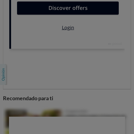
¿Qué es la Tarifa de Último Recurso
(TUR)?
Es la tarifa fijada por el ministerio a la que tienen
derecho todos los clientes de gas natural que cuenten
con un consumo inferior a 50.000 kWh/año.
Esta tarifa es revisada cada trimestre y se actualiza (al
alza o a la baja) sólo si la fórmula empleada para su
revisión ofrece como resultado una desviación superior
al 2%.
La tarifa TUR integra (igual que en la electricidad) las
Recomendado para ti
tarifas de acceso, que incluye entre otros el coste de
distribuir la energía. Existen dos tarifas TUR:
La TUR1 en teoría para clientes con consumos
inferiores a 5.000 kWh/año
La TUR2, diseñada para clientes con consumos