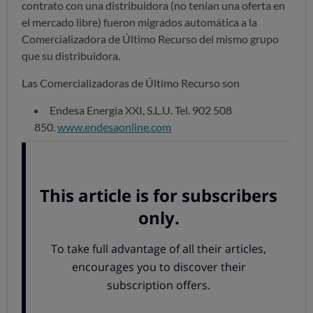
contrato con una distribuidora (no tenían una oferta en
el mercado libre) fueron migrados automática a la
Comercializadora de Último Recurso del mismo grupo
que su distribuidora.
Las Comercializadoras de Último Recurso son
Endesa Energia XXI, S.L.U. Tel. 902 508
850.
www.endesaonline.com
Gas Natural S.U.R. SDG S.A. Tel. 902 200
850.
www.gasnatural.es
Gas Energía Suministro S.U.R. S.L Tel 902 050
103
www.hcenergia.com
Iberdrola Comercialización de Último Recurso S.A.
Tel. 901 202 020
www.iberdrola.es
HC Naturgas Comercializadora de Último
Recurso, S.A.U. Tel. 902 860 860, 902 123 456 y 902
013
444.
www.hcenergia.com
y
www.naturgasenergia.com