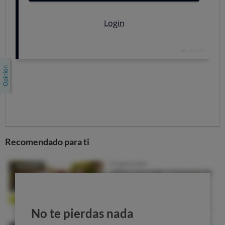
Ojo: mira que tipo de tarjeta admite tu dispositivo,
porque mientras todos soportan las SD, no pasa lo
mismo SDHC y SDXC.
Bus.
La información entre el dispositivo y la tarjeta de
memoria transita por los conectores (pins), que son la
fila de plaquitas metálicas alargadas en el dorso de la
tarjeta.
Las normales y las de tipo UHS-I tienen una sola
hilera y soportan transferencias de hasta 25 y 104
megabytes por segundo respectivamente.
Recomendado para ti
Las tarjetas de tipo UHS-II son reconocibles
porque tienen una segunda hilera debajo y soportan
velocidades de hasta 312 megabytes por segundo.
Lo último son tarjetas del tipo UHS-III que
permiten velocidades de hasta 624 megabytes por
No te pierdas nada
segundo y presentan el mismo aspecto que las UHS-