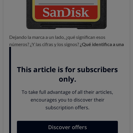
Dejando la marca a un lado, ¿qué significan esos
números? ¿Y las cifras y los signos?
¿Qué identifica a una
tarjeta?
El tamaño.
Las tarjetas pueden ser de 3 tamaños: SD,
Mini DS y Micro SD. También existen adaptadores para
pasar las más pequeñas a un tamaño mayor.
La capacidad de almacenamiento.
Las tarjetas se
denominan de diferente manera según la capacidad que
tengan:
SD estándar tiene hasta 2 GB
SDHC van desde 4 GB hasta 32 GB,
SDXC desde 64 GB hasta 2 TB.