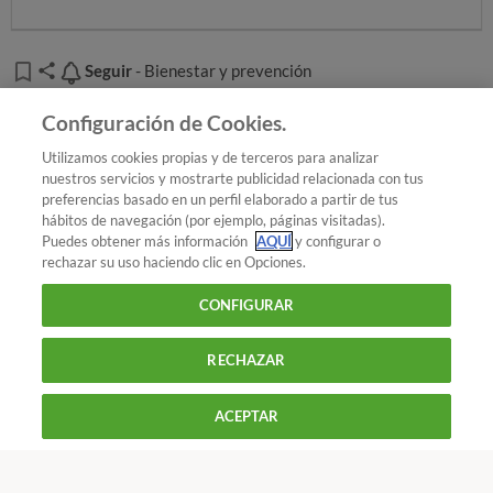
Seguir
Seguir
- Bienestar y prevención
Añadir OCU en tus fuentes favoritas de Google
Configuración de Cookies.
Utilizamos cookies propias y de terceros para analizar
nuestros servicios y mostrarte publicidad relacionada con tus
preferencias basado en un perfil elaborado a partir de tus
¿Quieres recibir nuestra Newsletter?
Crea una cuenta
hábitos de navegación (por ejemplo, páginas visitadas).
Puedes obtener más información
AQUÍ
y configurar o
rechazar su uso haciendo clic en Opciones.
Salud : Bienestar y prevención
Tener mascota,
CONFIGURAR
beneficioso para la salud
Los (pocos) aspectos negativos de tener un perro
o un gato
RECHAZAR
900 055 105
Aparte de la preocupación que la mitad de los
Reclama!
De L a J de 9 a 18 h y V de 9 a 14 h
ACEPTAR
encuestados manifiestan de
qué pasaría con sus
mascotas si a ellos les ocurriera algo,
son pocas las
CONTACTAR
REVISTAS
OFERTAS-OCU
personas que ven el lado malo de convivir con una