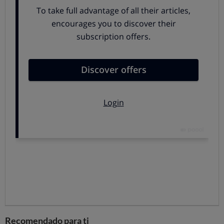
Mascotas solas en casa
Dejar solo a un perro en casa puede ser más complicado
que dejar solo a un gato, por la propia personalidad de
los animales.
Cuando son cachorros, no pueden pasar mucho tiempo
sin compañía, pero de adultos el tiempo puede
ampliarse. Si se le deja suficiente comida y agua, un gato
puede estar dos días solo sin problemas; un perro, sin
embargo, no debería estar solo más de 6 horas, ya que el
aburrimiento y la tristeza pueden ocasionarle problemas
de ansiedad y afectar a su comportamiento.
Hemos preguntado a los dueños
cuántas horas al día
pasan solas sus mascotas.
La cifra varía en función de si
es un día entre semana o fin de semana:
A diario,
perros y gatos pasan una media de
4
Recomendado para ti