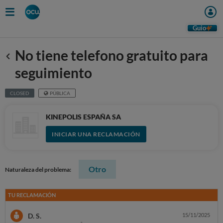
Guio
No tiene telefono gratuito para
Anterior
seguimiento
CLOSED
PÚBLICA
KINEPOLIS ESPAÑA SA
INICIAR UNA RECLAMACIÓN
Otro
Naturaleza del problema:
TU RECLAMACIÓN
D. S.
15/11/2025