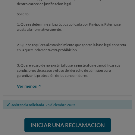
dentro carece de justificación legal.
Solicito:
1. Que se determine si la práctica aplicada por Kinépolis Paterna se
ajusta a la normativa vigente.
2. Que se requiera al establecimiento que aporte la base legal concreta
en la que fundamenta esta prohibición.
3. Que, en caso de no existir tal base, se inste al cine a modificar sus
condiciones de acceso y el uso del derecho de admisión para
garantizar la protección de los consumidores.
Ver menos
Asistencia solicitada
25 diciembre 2025
INICIAR UNA RECLAMACIÓN