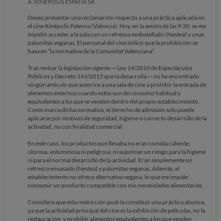
A: KINEPOLIS ESPAÑA SA
Deseo presentar una reclamación respecto a una práctica aplicada en
el cine Kinépolis Paterna (Valencia). Hoy, en la sesión de las 9:30, se me
impidió acceder a la sala con un refresco embotellado (Nestea) y unas
palomitas veganas. El personal del cine indicó que la prohibición se
basa en “la normativa de la Comunitat Valenciana”.
Tras revisar la legislación vigente —Ley 14/2010 de Espectáculos
Públicos y Decreto 143/2015 que la desarrolla— no he encontrado
ningún artículo que autorice a una sala de cine a prohibir la entrada de
alimentos externos cuando estos son de consumo habitual y
equivalentes a los que se venden dentro del propio establecimiento.
Como marca dicha normativa, el derecho de admisión solo puede
aplicarse por motivos de seguridad, higiene o correcto desarrollo de la
actividad, no con finalidad comercial.
En este caso, los productos que llevaba no eran comida caliente,
olorosa, voluminosa ni peligrosa, ni suponían un riesgo para la higiene
ni para el normal desarrollo de la actividad. Eran simplemente un
refresco envasado (Nestea) y palomitas veganas. Además, el
establecimiento no ofrece alternativa vegana, lo que me impide
consumir un producto compatible con mis necesidades alimentarias.
Considero que esta restricción podría constituir una práctica abusiva,
ya que la actividad principal del cine es la exhibición de películas, no la
restauración, y prohibir alimentos equivalentes a los que venden