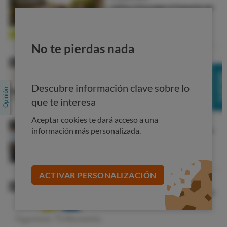
elecciones?
No te pierdas nada
Descubre información clave sobre lo
que te interesa
Aceptar cookies te dará acceso a una
información más personalizada.
Según la encuesta de OCU,
la mayoría de los
consumidores indican que prestan atención a los
aspectos ambientales
cuando compran detergentes
ACTIVAR PERSONALIZACIÓN
para el hogar.
Uno de cada cinco encuestados afirma que el impacto
ambiental le influye mucho, aunque hay ligeras
diferencias entre hombres y mujeres y también por edad.