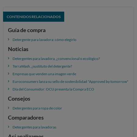
Falta información sobre el impacto ambiental de
detergentes
CONTENIDOS RELACIONADOS
Guía de compra
Detergente para lavadora: cómo elegirlo
Noticias
Detergentes para lavadora, ¿convencional o ecológico?
TerraWash, ¿sustituto del detergente?
Empresas que venden una imagen verde
Euroconsumers lanza su sello de sostenibilidad "Approved by tomorrow"
Día del Consumidor: OCU presenta la Compra ECO
A pesar de que a los consumidores les preocupan los
Consejos
aspectos ambientales de los detergentes, solo unos
Detergentes para ropa de color
pocos
se consideran
bien informados
. El 87% de los
Comparadores
españoles encuestados dice tener muy poca
información.
Detergentes para lavadoras
Así analizamos