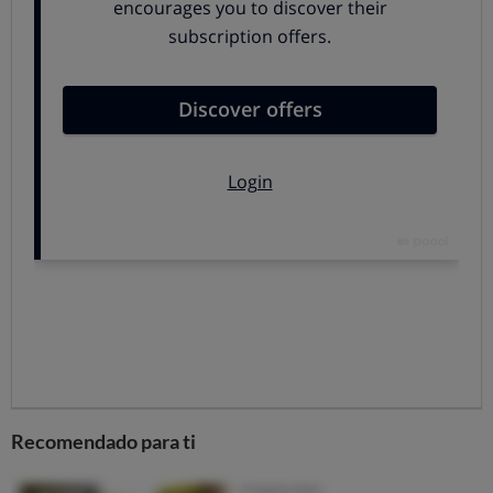
organizaciones de consumidores o los propios
fabricantes.
Encuesta sobre el impacto de los
detergentes
El proyecto CLEAN responde a una necesidad de los
consumidores, como hemos podido comprobar en los
resultados de nuestra
encuesta
sobre el
comportamiento de los consumidores y el impacto
ambiental de los detergentes
, hecha entre 4.210
consumidores de Bélgica, Italia, Portugal y España en
septiembre de 2020.
Los consumidores tienen la palabra
Sabemos que el consumidor bien informado está en
disposición de acelerar una transición verde con éxito,
Recomendado para ti
pero ¿tiene las herramientas para conseguirlo? ¿Cómo
afectan los criterios medioambientales en sus