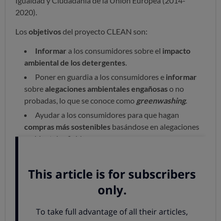
Igualdad y Ciudadanía de la Unión Europea (2014-
2020).
Los
objetivos
del proyecto CLEAN son:
Informar
a los consumidores sobre el
impacto
ambiental de los detergentes
.
Poner en guardia a los consumidores e
informar
sobre
alegaciones ambientales engañosas
o no
probadas, lo que se conoce como
greenwashing
.
Ayudar a los consumidores para que hagan
compras más sostenibles
basándose en alegaciones
ambientales fiables.
Luchar a escala europea y nacional
para que se
eliminen
las
alegaciones medioambientales y
ecológicas engañosas
.
Desarrollar
metodologías
que puedan ser usadas
en la
evaluación de la sostenibilidad
de estos
productos por otras entidades, como las